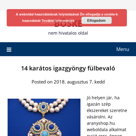
Skip
to
A weboldal használatának folytatásával Ön elfogadja a cookie-k
content
BÖSKE
Elfogadom
használatát
További információk
nem hivatalos oldal
Menu
14 karátos igazgyöngy fülbevaló
Posted on 2018. augusztus 7. kedd
Jó helyen jár, ha
igazán szép
ékszereket szeretne
vásárolni. Az
aranyshop.hu
weboldala alkalmat
nyújt erre, éppen