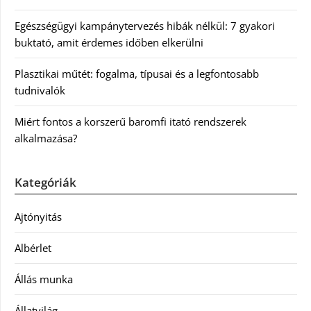
Egészségügyi kampánytervezés hibák nélkül: 7 gyakori
buktató, amit érdemes időben elkerülni
Plasztikai műtét: fogalma, típusai és a legfontosabb
tudnivalók
Miért fontos a korszerű baromfi itató rendszerek
alkalmazása?
Kategóriák
Ajtónyitás
Albérlet
Állás munka
Állatvilág