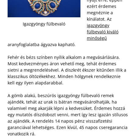
ezért érdemes
megnéznie a
kínálatot. Az
Igazgyöngy fülbevaló
igazgyöngy
fülbevaló kiváló
minőségű
aranyfoglalatba ágyazva kapható.
Fehér és bézs színben nyílik alkalom a megvásárlására.
Most kedvezményes áron vehető meg, tehát érdemes
sietni a megrendelésével. A diszkrét ékszer kitűnően illik a
klasszikus öltözékekhez. Minden hölgynek rendelkeznie
kell egy ilyen alapdarabbal.
A gömb alakú, beszúrós igazgyöngy fülbevaló remek
ajándék, tehát az urak is bátran megvásárolhatják, ha
valamivel meg akarják lépni a kedvesüket. Érdemes hozzá
egy mutatós díszdobozt venni, mert így lesz igazán stílusos
az ajándék. A rendelés 14 napos pénz visszafizetési
garanciával lehetséges. Ezen kívül, 45 napos cseregarancia
vonatkozik rá.