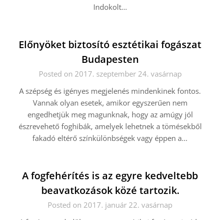
Indokolt…
Előnyöket biztosító esztétikai fogászat
Budapesten
Posted on 2017. szeptember 24. vasárnap
A szépség és igényes megjelenés mindenkinek fontos.
Vannak olyan esetek, amikor egyszerűen nem
engedhetjük meg magunknak, hogy az amúgy jól
észrevehető foghibák, amelyek lehetnek a tömésekből
fakadó eltérő színkülönbségek vagy éppen a…
A fogfehérítés is az egyre kedveltebb
beavatkozások közé tartozik.
Posted on 2017. január 22. vasárnap