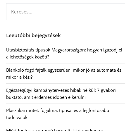
KERESÉS:
Legutóbbi bejegyzések
Utasbiztosítás típusok Magyarországon: hogyan igazodj el
a lehetőségek között?
Blankoló fogó fajták egyszerűen: mikor jó az automata és
mikor a kézi?
Egészségügyi kampánytervezés hibák nélkül: 7 gyakori
buktató, amit érdemes időben elkerülni
Plasztikai műtét: fogalma, típusai és a legfontosabb
tudnivalók
Miért fontos a korszerű baromfi itató rendszerek