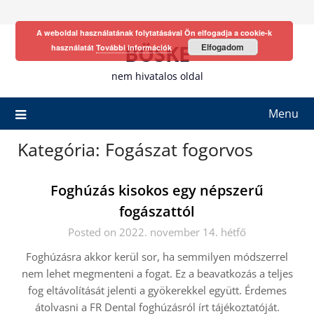
Skip
to
A weboldal használatának folytatásával Ön elfogadja a cookie-k
content
BÖSKE
Elfogadom
használatát
További információk
nem hivatalos oldal
Menu
Kategória:
Fogászat fogorvos
Foghúzás kisokos egy népszerű
fogászattól
Posted on 2022. november 14. hétfő
Foghúzásra akkor kerül sor, ha semmilyen módszerrel
nem lehet megmenteni a fogat. Ez a beavatkozás a teljes
fog eltávolítását jelenti a gyökerekkel együtt. Érdemes
átolvasni a FR Dental foghúzásról írt tájékoztatóját.