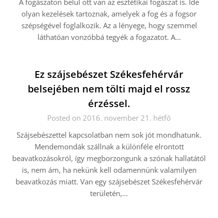
A fogászaton belül ott van az esztétikai fogászat is. Ide
olyan kezelések tartoznak, amelyek a fog és a fogsor
szépségével foglalkozik. Az a lényege, hogy szemmel
láthatóan vonzóbbá tegyék a fogazatot. A…
Ez szájsebészet Székesfehérvár
belsejében nem tölti majd el rossz
érzéssel.
Posted on 2016. november 21. hétfő
Szájsebészettel kapcsolatban nem sok jót mondhatunk.
Mendemondák szállnak a különféle elrontott
beavatkozásokról, így megborzongunk a szónak hallatától
is, nem ám, ha nekünk kell odamennünk valamilyen
beavatkozás miatt. Van egy szájsebészet Székesfehérvár
területén,…