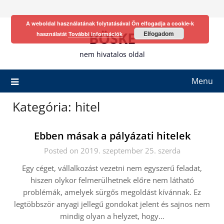
Skip
to
A weboldal használatának folytatásával Ön elfogadja a cookie-k
content
BÖSKE
Elfogadom
használatát
További információk
nem hivatalos oldal
Menu
Kategória:
hitel
Ebben másak a pályázati hitelek
Posted on 2019. szeptember 25. szerda
Egy céget, vállalkozást vezetni nem egyszerű feladat,
hiszen olykor felmerülhetnek előre nem látható
problémák, amelyek sürgős megoldást kívánnak. Ez
legtöbbször anyagi jellegű gondokat jelent és sajnos nem
mindig olyan a helyzet, hogy…