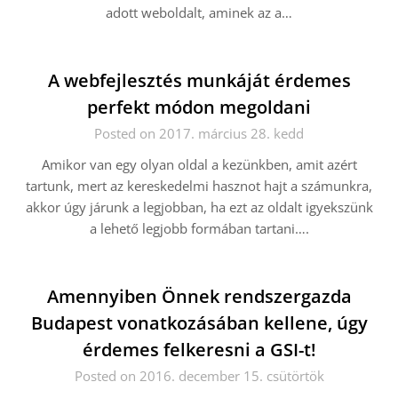
adott weboldalt, aminek az a…
A webfejlesztés munkáját érdemes
perfekt módon megoldani
Posted on 2017. március 28. kedd
Amikor van egy olyan oldal a kezünkben, amit azért
tartunk, mert az kereskedelmi hasznot hajt a számunkra,
akkor úgy járunk a legjobban, ha ezt az oldalt igyekszünk
a lehető legjobb formában tartani….
Amennyiben Önnek rendszergazda
Budapest vonatkozásában kellene, úgy
érdemes felkeresni a GSI-t!
Posted on 2016. december 15. csütörtök