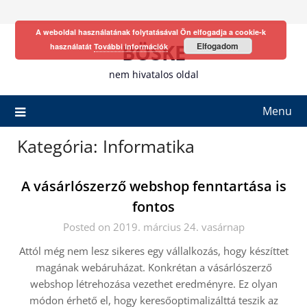
Skip
to
A weboldal használatának folytatásával Ön elfogadja a cookie-k
content
BÖSKE
Elfogadom
használatát
További információk
nem hivatalos oldal
Menu
Kategória:
Informatika
A vásárlószerző webshop fenntartása is
fontos
Posted on 2019. március 24. vasárnap
Attól még nem lesz sikeres egy vállalkozás, hogy készíttet
magának webáruházat. Konkrétan a vásárlószerző
webshop létrehozása vezethet eredményre. Ez olyan
módon érhető el, hogy keresőoptimalizálttá teszik az