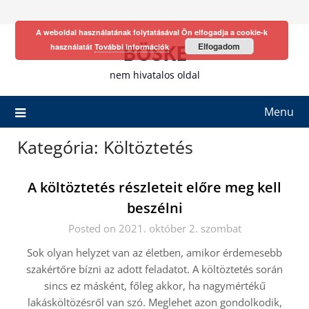
Skip
to
A weboldal használatának folytatásával Ön elfogadja a cookie-k
content
BÖSKE
Elfogadom
használatát
További információk
nem hivatalos oldal
Menu
Kategória:
Költöztetés
A költöztetés részleteit előre meg kell
beszélni
Posted on 2021. október 2. szombat
Sok olyan helyzet van az életben, amikor érdemesebb
szakértőre bízni az adott feladatot. A költöztetés során
sincs ez másként, főleg akkor, ha nagymértékű
lakásköltözésről van szó. Meglehet azon gondolkodik,