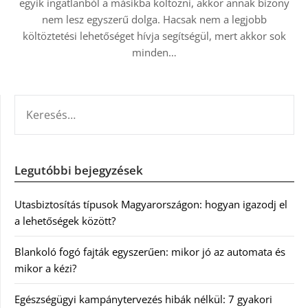
egyik ingatlanból a másikba költözni, akkor annak bizony
nem lesz egyszerű dolga. Hacsak nem a legjobb
költöztetési lehetőséget hívja segítségül, mert akkor sok
minden…
KERESÉS:
Legutóbbi bejegyzések
Utasbiztosítás típusok Magyarországon: hogyan igazodj el
a lehetőségek között?
Blankoló fogó fajták egyszerűen: mikor jó az automata és
mikor a kézi?
Egészségügyi kampánytervezés hibák nélkül: 7 gyakori