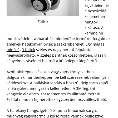
zajvédelem és
a beszűrődő
kellemetlen
Fültok
hangok
kizárása. A
kamino.hu
munkavédelmi webáruház mindenféle terméket forgalmaz,
amelyek hatékonyan óvják a szakembereket. Egy
magas
minőségű fültok
széles és nagyméretű fejpánttal is
megvásárolható. A széles pántnak köszönhetően, igazán
kényelmes viseletet biztosít a különleges kiegészítő.
Azok, akik építkezéseken vagy zajos környezetben
dolgoznak, mindenképpen be kell szerezzenek valamilyen
védőeszközt. A halláskárosodás a hosszú ideig tartó zajtól
is létrejöhet, ami igazán kellemetlen. A 3M fejpánt
kengyele alaktartó, rozsdamentes és állítható méretű.
Ezáltal minden fejmérethez egyszerűen hozzáilleszthető.
A hatékony hangszigetelő és puha fülpárnák sárga,
műanyag kagylóformájú külső része vannak beillesztve.