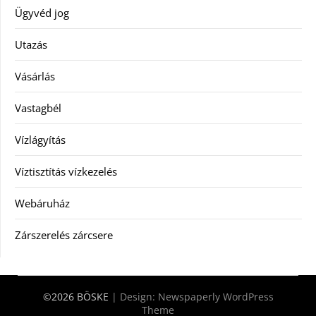
Ügyvéd jog
Utazás
Vásárlás
Vastagbél
Vízlágyítás
Víztisztítás vízkezelés
Webáruház
Zárszerelés zárcsere
©2026 BÖSKE
| Design:
Newspaperly WordPress
Theme