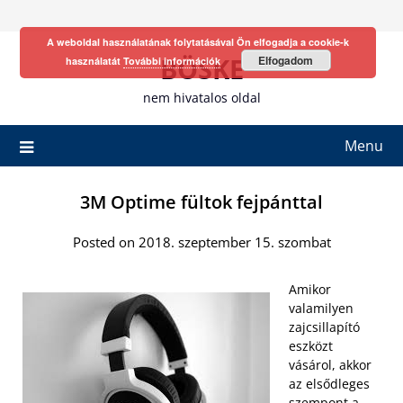
Skip
to
A weboldal használatának folytatásával Ön elfogadja a cookie-k
content
BÖSKE
Elfogadom
használatát
További információk
nem hivatalos oldal
Menu
3M Optime fültok fejpánttal
Posted on 2018. szeptember 15. szombat
Amikor
valamilyen
zajcsillapító
eszközt
vásárol, akkor
az elsődleges
szempont a