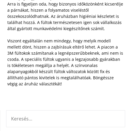
Arra is figyeljen oda, hogy bizonyos időközönként kicserélje
a párnákat, hiszen a folyamatos viseléstől
összekoszolódhatnak. Az áruházban higiéniai készletet is
találhat hozzá. A fültok természetesen igen sok vállalkozás
által gyártott munkavédelmi kiegészítőnek számít.
Viszont egyáltalán nem mindegy, hogy melyik modell
mellett dönt, hiszen a zajbírásuk eltérő lehet. A piacon a
3M fültokok számítanak a legnépszerűbbeknek, ami nem is
csoda. A speciális fültok ugyanis a legzajosabb gyárakban
is tökéletesen megállja a helyét. A színvonalas
alapanyagokból készült fültok változatok között fix és
állítható pántos kivitelek is megtalálhatóak. Böngéssze
végig az áruház választékát!
KERESÉS: