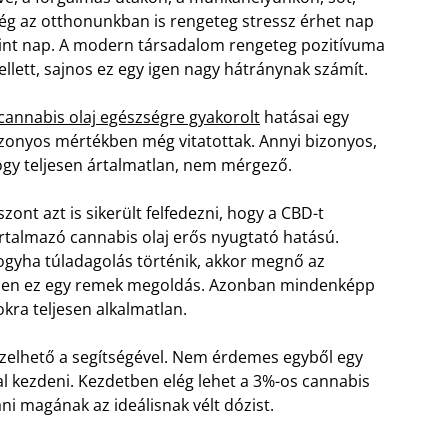
g az otthonunkban is rengeteg stressz érhet nap
nt nap. A modern társadalom rengeteg pozitívuma
llett, sajnos ez egy igen nagy hátránynak számít.
cannabis olaj egészségre gyakorolt
hatásai egy
zonyos mértékben még vitatottak. Annyi bizonyos,
gy teljesen ártalmatlan, nem mérgező.
szont azt is sikerült felfedezni, hogy a CBD-t
rtalmazó cannabis olaj erős nyugtató hatású.
gyha túladagolás történik, akkor megnő az
tében ez egy remek megoldás. Azonban mindenképp
kra teljesen alkalmatlan.
ezelhető a segítségével. Nem érdemes egyből egy
l kezdeni. Kezdetben elég lehet a 3%-os cannabis
ani magának az ideálisnak vélt dózist.