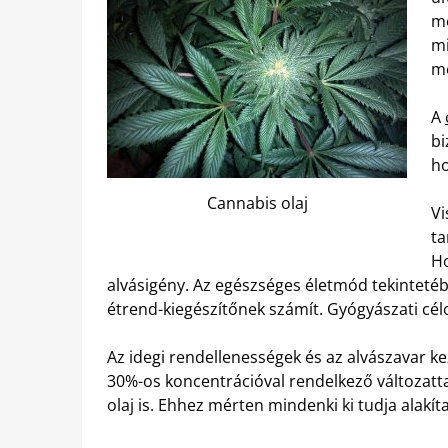
mé
mi
me
A
bi
ho
Cannabis olaj
Vi
ta
Ho
alvásigény. Az egészséges életmód tekinte
étrend-kiegészítőnek számít. Gyógyászati célo
Az idegi rendellenességek és az alvászavar k
30%-os koncentrációval rendelkező változatta
olaj is. Ehhez mérten mindenki ki tudja alakít