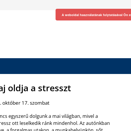
A weboldal használatának folytatásával Ön e
j oldja a stresszt
. október 17. szombat
ncs egyszerű dolgunk a mai világban, mivel a
ressz ott leselkedik ránk mindenhol. Az autónkban
ve, a forgalmas utakon, a munkahelyünkön, sőt,