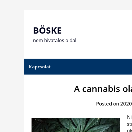
Skip
to
content
BÖSKE
nem hivatalos oldal
Kapcsolat
A cannabis ola
Posted on 2020
Ni
st
ül