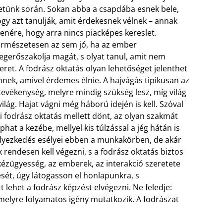
etünk során. Sokan abba a csapdába esnek bele,
gy azt tanulják, amit érdekesnek vélnek – annak
lenére, hogy arra nincs piacképes kereslet.
rmészetesen az sem jó, ha az ember
gerőszakolja magát, s olyat tanul, amit nem
eret. A fodrász oktatás olyan lehetőséget jelenthet
nek, amivel érdemes élnie. A hajvágás tipikusan az
tevékenység, melyre mindig szükség lesz, míg világ
világ. Hajat vágni még háború idején is kell. Szóval
i fodrász oktatás mellett dönt, az olyan szakmát
phat a kezébe, mellyel kis túlzással a jég hátán is
elyezkedés esélyei ebben a munkakörben, de akár
k rendesen kell végezni, s a fodrász oktatás biztos
 kézügyesség, az emberek, az interakció szeretete
ését, úgy látogasson el honlapunkra, s
t lehet a fodrász képzést elvégezni. Ne feledje:
melyre folyamatos igény mutatkozik. A fodrászat