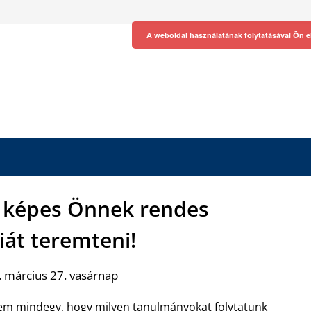
A weboldal használatának folytatásával Ön e
s képes Önnek rendes
iát teremteni!
 március 27. vasárnap
m mindegy, hogy milyen tanulmányokat folytatunk