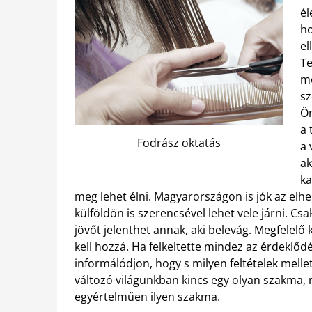
él
ho
el
Te
me
sz
Ön
a 
Fodrász oktatás
a 
ak
ka
meg lehet élni.
Magyarországon is jók az elh
külföldön is szerencsével lehet vele járni. Csa
jövőt jelenthet annak, aki belevág. Megfelelő
kell hozzá. Ha felkeltette mindez az érdeklőd
informálódjon, hogy s milyen feltételek mellet
változó világunkban kincs egy olyan szakma, 
egyértelműen ilyen szakma.