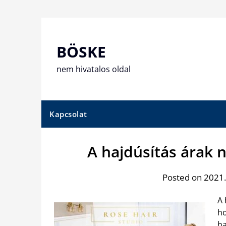
Skip
to
content
BÖSKE
nem hivatalos oldal
Kapcsolat
A hajdúsítás árak 
Posted on 2021
A 
ho
ha