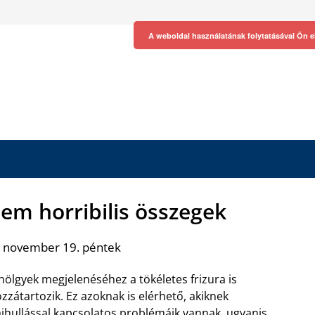
A weboldal használatának folytatásával Ön e
nem horribilis összegek
. november 19. péntek
hölgyek megjelenéséhez a tökéletes frizura is
zzátartozik. Ez azoknak is elérhető, akiknek
jhullással kapcsolatos problémáik vannak, ugyanis