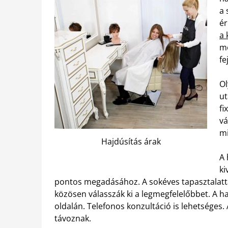
a 
ér
a 
mó
fe
Ol
ut
fi
vá
mi
Hajdúsítás árak
A 
ki
pontos megadásához. A sokéves tapasztalatta
közösen válasszák ki a legmegfelelőbbet. A h
oldalán. Telefonos konzultáció is lehetséges.
távoznak.