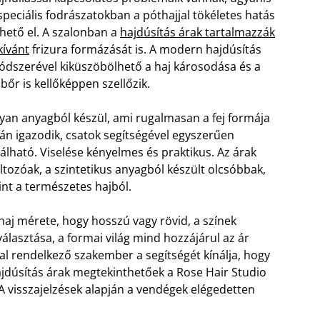
speciális fodrászatokban a póthajjal tökéletes hatás
hető el. A szalonban a
hajdúsítás árak tartalmazzák
kívánt
frizura formázását is. A modern hajdúsítás
dszerével kiküszöbölhető a haj károsodása és a
jbőr is kellőképpen szellőzik.
yan anyagból készül, ami rugalmasan a fej formája
án igazodik, csatok segítségével egyszerűen
xálható. Viselése kényelmes és praktikus. Az árak
ltozóak, a szintetikus anyagból készült olcsóbbak,
nt a természetes hajból.
haj mérete, hogy hosszú vagy rövid, a színek
választása, a formai világ mind hozzájárul az ár
l rendelkező szakember a segítségét kínálja, hogy
ajdúsítás árak megtekinthetőek a Rose Hair Studio
 A visszajelzések alapján a vendégek elégedetten