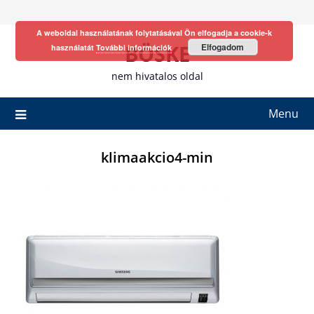
Skip
to
A weboldal használatának folytatásával Ön elfogadja a cookie-k
content
BÖSKE
Elfogadom
használatát
További információk
nem hivatalos oldal
Menu
klimaakcio4-min