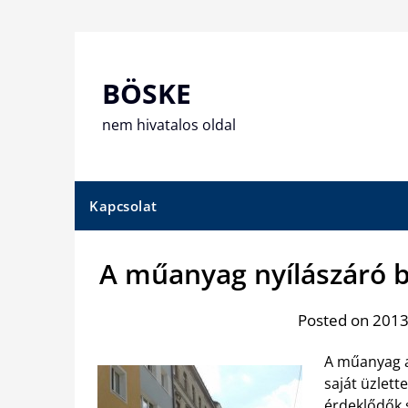
Skip
to
content
BÖSKE
nem hivatalos oldal
Kapcsolat
A műanyag nyílászáró 
Posted on 2013
A műanyag a
saját üzlett
érdeklődők 