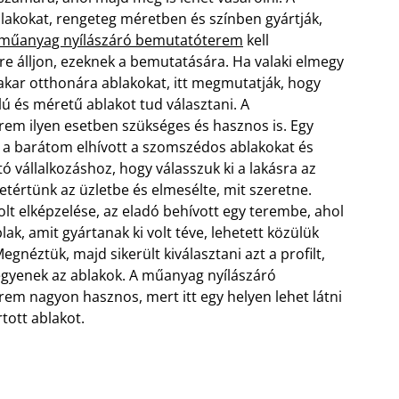
akokat, rengeteg méretben és színben gyártják,
műanyag nyílászáró bemutatóterem
kell
re álljon, ezeknek a bemutatására. Ha valaki elmegy
akar otthonára ablakokat, itt megmutatják, hogy
lú és méretű ablakot tud választani. A
em ilyen esetben szükséges és hasznos is.
Egy
 a barátom elhívott a szomszédos ablakokat és
tó vállalkozáshoz, hogy válasszuk ki a lakásra az
etértünk az üzletbe és elmesélte, mit szeretne.
lt elképzelése, az eladó behívott egy terembe, ahol
lak, amit gyártanak ki volt téve, lehetett közülük
Megnéztük, majd sikerült kiválasztani azt a profilt,
egyenek az ablakok. A műanyag nyílászáró
em nagyon hasznos, mert itt egy helyen lehet látni
tott ablakot.