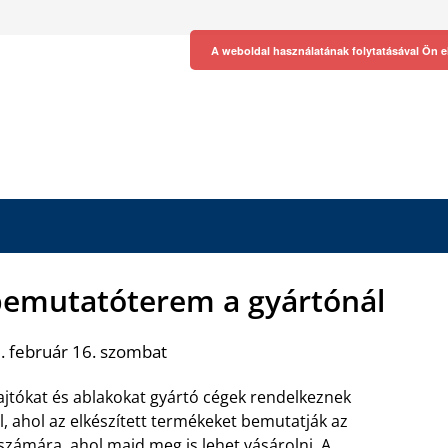
A weboldal használatának folytatásával Ön e
bemutatóterem a gyártónál
. február 16. szombat
jtókat és ablakokat gyártó cégek rendelkeznek
el, ahol az elkészített termékeket bemutatják az
számára, ahol majd meg is lehet vásárolni. A