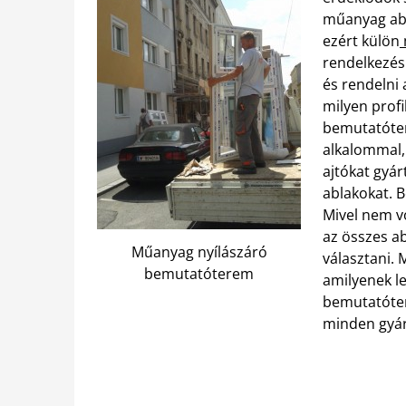
műanyag abl
ezért külön
rendelkezés
és rendelni 
milyen profi
bemutatóter
alkalommal,
ajtókat gyár
ablakokat. B
Mivel nem vo
az összes ab
Műanyag nyílászáró
választani. 
bemutatóterem
amilyenek l
bemutatóter
minden gyár