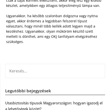
csak a saját körmeit elkészíteni, akkor elég lesz egy kisebb
készlet, amelyikben egy átlagos teljesítményű lámpa van.
Ugyanakkor, ha később szalonban dolgozna vagy nyitna
egyet, akkor érdemes a legjobban felszerel típust
választani, hogy minél több kellék adott legyen majd a
kezdéshez. Ugyanakkor, olyan műköröm készítő szett
mellett is dönthet, ami egy OKJ tanfolyam elvégzéséhez
szükséges.
KERESÉS:
Legutóbbi bejegyzések
Utasbiztosítás típusok Magyarországon: hogyan igazodj el
a lehetőségek között?