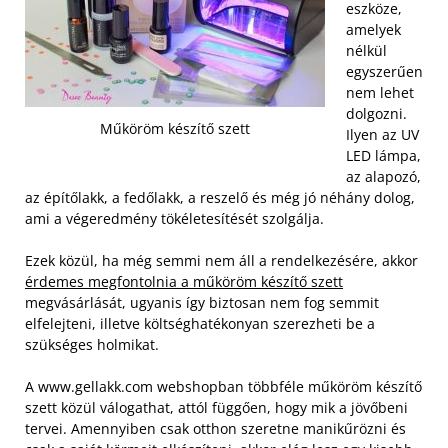
eszköze,
amelyek
nélkül
egyszerűen
nem lehet
dolgozni.
Műköröm készítő szett
Ilyen az UV
LED lámpa,
az alapozó,
az építőlakk, a fedőlakk, a reszelő és még jó néhány dolog,
ami a végeredmény tökéletesítését szolgálja.
Ezek közül, ha még semmi nem áll a rendelkezésére, akkor
érdemes megfontolnia a műköröm készítő szett
megvásárlását, ugyanis így biztosan nem fog semmit
elfelejteni, illetve költséghatékonyan szerezheti be a
szükséges holmikat.
A www.gellakk.com webshopban többféle műköröm készítő
szett közül válogathat, attól függően, hogy mik a jövőbeni
tervei. Amennyiben csak otthon szeretne manikűrözni és