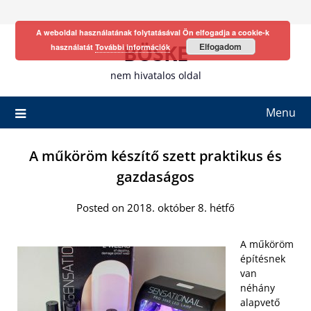
Skip
to
A weboldal használatának folytatásával Ön elfogadja a cookie-k
content
BÖSKE
Elfogadom
használatát
További információk
nem hivatalos oldal
Menu
A műköröm készítő szett praktikus és
gazdaságos
Posted on 2018. október 8. hétfő
A műköröm
építésnek
van
néhány
alapvető