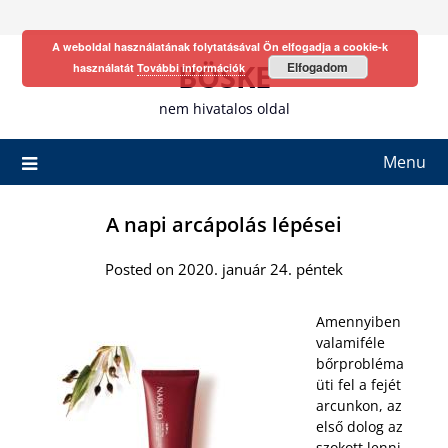
Skip
to
A weboldal használatának folytatásával Ön elfogadja a cookie-k
content
BÖSKE
Elfogadom
használatát
További információk
nem hivatalos oldal
Menu
A napi arcápolás lépései
Posted on 2020. január 24. péntek
Amennyiben
valamiféle
bőrprobléma
üti fel a fejét
arcunkon, az
első dolog az
szokott lenni,