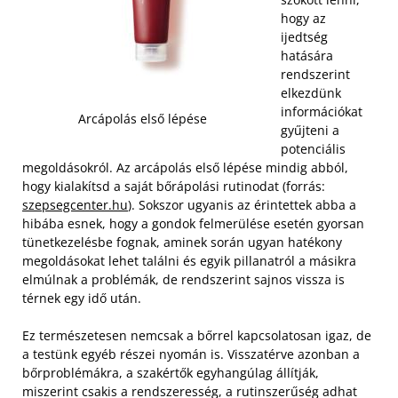
hogy az
ijedtség
hatására
rendszerint
elkezdünk
információkat
Arcápolás első lépése
gyűjteni a
potenciális
megoldásokról. Az arcápolás első lépése mindig abból,
hogy kialakítsd a saját bőrápolási rutinodat (forrás:
szepsegcenter.hu
). Sokszor ugyanis az érintettek abba a
hibába esnek, hogy a gondok felmerülése esetén gyorsan
tünetkezelésbe fognak, aminek során ugyan hatékony
megoldásokat lehet találni és egyik pillanatról a másikra
elmúlnak a problémák, de rendszerint sajnos vissza is
térnek egy idő után.
Ez természetesen nemcsak a bőrrel kapcsolatosan igaz, de
a testünk egyéb részei nyomán is. Visszatérve azonban a
bőrproblémákra, a szakértők egyhangúlag állítják,
miszerint csakis a rendszeresség, a rutinszerűség adhat