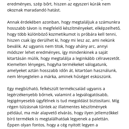
eredményes, szép bőrt, hiszen az egyszeri kúrák nem
okoznak maradandó hatást.
Annak érdekében azonban, hogy megtaláljuk a számunkra
hosszabb távon is megfelelő készítményeket, elképzelhető,
hogy több különböző kozmetikumot is próbára kell tenni,
hiszen csak így derülhet ki, hogy mi lesz az, ami nekünk
beválik. Az ugyanis nem titok, hogy ahány arc, annyi
módszer lehet eredményes, így mindenkinek a saját
kitartásán múlik, hogy megtalálja a leginkább célravezetőt.
Kiemelten lényeges, hogyha termékeket válogatunk,
amelyeket aztán hosszabb időn át, kitartóan használunk,
nem lényegtelen a márka, aminek hűséget esküszünk.
Egy megbízható, felkészült termékcsalád ugyanis a
legérzékenyebb bőrnek, valamint a legválogatósabb,
legigényesebb ügyfélnek is tud megoldást biztosítani. Míg
régen túlzásnak tűntek az illatmentes készítmények
például, ma már alapvető elvárás, hogy ilyen jellemzőkkel
bíró termékek is megtalálhatóak legyenek a palettán.
Éppen olyan fontos, hogy a cég nyitott legyen a