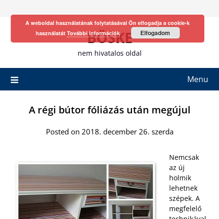
Skip
to
A weboldal használatának folytatásával Ön elfogadja a cookie-k
content
BÖSKE
Elfogadom
használatát
További információk
nem hivatalos oldal
Menu
A régi bútor fóliázás után megújul
Posted on 2018. december 26. szerda
Nemcsak
az új
holmik
lehetnek
szépek. A
megfelelő
technikával