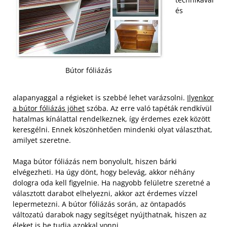
és
Bútor fóliázás
alapanyaggal a régieket is szebbé lehet varázsolni.
Ilyenkor
a bútor fóliázás jöhet
szóba. Az erre való tapéták rendkívül
hatalmas kínálattal rendelkeznek, így érdemes ezek között
keresgélni. Ennek köszönhetően mindenki olyat választhat,
amilyet szeretne.
Maga bútor fóliázás nem bonyolult, hiszen bárki
elvégezheti. Ha úgy dönt, hogy belevág, akkor néhány
dologra oda kell figyelnie. Ha nagyobb felületre szeretné a
választott darabot elhelyezni, akkor azt érdemes vízzel
lepermetezni. A bútor fóliázás során, az öntapadós
változatú darabok nagy segítséget nyújthatnak, hiszen az
éleket is be tudja azokkal vonni.