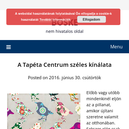
Skip
to
A weboldal használatának folytatásával Ön elfogadja a cookie-k
content
BÖSKE
Elfogadom
használatát
További információk
nem hivatalos oldal
Menu
A Tapéta Centrum széles kínálata
Posted on 2016. június 30. csütörtök
Előbb vagy utóbb
mindenkinél eljön
az a pillanat,
amikor újítani
szeretne valamit
az otthonában.
Sokszor elég csak