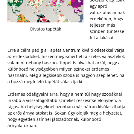
egy apró
változtatás annak
érdekében, hogy
teljesen más
Divatos tapéták
színben tüntesse
fel a lakását.
Erre a célra pedig a
Tapéta Centrum
kiváló ötletekkel várja
az érdeklődőket, hiszen megismerheti a széles választékot,
valamint néhány hasznos tippet is olvashat arról, hogy a
különböző helyiségekben milyen színeket érdemes
használni. Még a legkisebb szoba is nagyon szép lehet, ha
a hozzá megfelelő tapétát választja ki.
Érdemes odafigyelni arra, hogy a nem túl nagy szobáknál
inkább a visszafogottabb színeket részesítse előnyben, a
tágasabb helyiségeknél azonban már bátran kiválaszthatja
az erős árnyalatokat is. Sokan úgy oldják meg a helyzetet,
hogy egyetlen színnel játszadoznak, különböző
árnyalatokban.