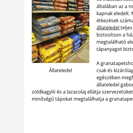
általában az a 
kapnak eledelt. 
étkezések száma
állateledel
telje
biztosítson a h
megtalálható el
tápanyagot bizto
A granatapetsho
Állateledel
csak és kizáróla
egészében megfe
állateledel gab
zöldkagyló és a lazacolaj ellátja szervezetü
minőségű tápokat megtalálhatja a granatape