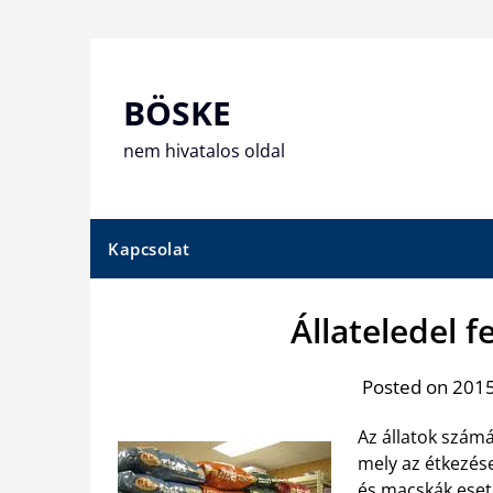
Skip
to
content
BÖSKE
nem hivatalos oldal
Kapcsolat
Állateledel f
Posted on 2015.
Az állatok számá
mely az étkezés
és macskák eset