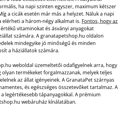
normális, ha napi szinten egyszer, maximum kétszer
Míg a cicák esetén már más a helyzet. Náluk a napi
 elérheti a három-négy alkalmat is.
Fontos, hogy az
s értékű vitaminokat és ásványi anyagokat
áziállat számára. A granatapetshop.hu oldalon
edelek mindegyike jó minőségű és minden
sít a háziállatok számára.
p.hu weboldal üzemeltetői odafigyelnek arra, hogy
g olyan termékeket forgalmazzanak, melyek teljes
lelnek az állat igényeinek. A GranataPet szárnyas
onamentes, és egészséges összetevőket tartalmaz. A
ket a legértékesebb tápanyagokkal. A prémium
tshop.hu webáruház kínálatában.