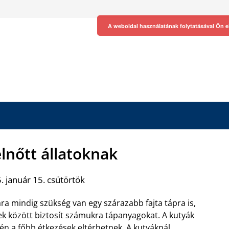
A weboldal használatának folytatásával Ön e
elnőtt állatoknak
 január 15. csütörtök
ra mindig szükség van egy szárazabb fajta tápra is,
ek között biztosít számukra tápanyagokat. A kutyák
én a főbb étkezések eltérhetnek. A kutyáknál