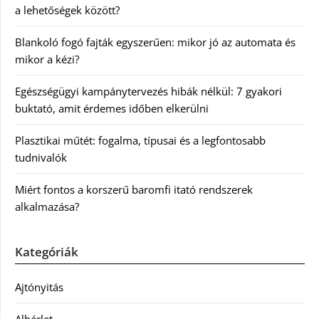
a lehetőségek között?
Blankoló fogó fajták egyszerűen: mikor jó az automata és
mikor a kézi?
Egészségügyi kampánytervezés hibák nélkül: 7 gyakori
buktató, amit érdemes időben elkerülni
Plasztikai műtét: fogalma, típusai és a legfontosabb
tudnivalók
Miért fontos a korszerű baromfi itató rendszerek
alkalmazása?
Kategóriák
Ajtónyitás
Albérlet