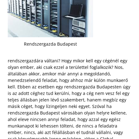
Rendszergazda Budapest
rendszergazdára váltani? Hogy mikor kell egy cégénél egy
olyan ember, aki csak ezzel a területtel foglalkozik? Nos,
általában akkor, amikor már annyi a megoldandó,
menedzselendő feladat, hogy ahhoz már külön munkaerő
kell. Ebben az esetben egy rendszergazda Budapesten úgy
is az adott céghez tud kerülni, hogy a cég nem vesz fel egy
teljes állásban jelen lévő szakembert, hanem megbíz egy
másik céget, hogy lízingeljen neki egyet. Szóval ha
rendszergazda Budapest városában olyan helyre kellene,
ahol eleve nincsen annyi feladat, hogy azzal egy egész
munkanapot ki lehessen tölteni, de nincs a feladatra
ember, nincs, aki azt félállásban el tudnál vállalni,
vagy
csak kényelmesebb lenne másképp, akkor a Global