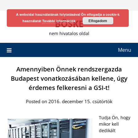
Skip
to
A weboldal használatának folytatásával Ön elfogadja a cookie-k
content
BÖSKE
Elfogadom
használatát
További információk
nem hivatalos oldal
Menu
Amennyiben Önnek rendszergazda
Budapest vonatkozásában kellene, úgy
érdemes felkeresni a GSI-t!
Posted on 2016. december 15. csütörtök
Tudja Ön, hogy
mikor kell
dedikált