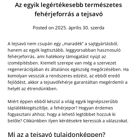
Az egyik legértékesebb természetes
fehérjeforrás a tejsavó
Posted on 2025. április 30. szerda
A tejsavó nem csupán egy „maradék” a sajtgyártásból,
hanem az egyik legtisztább, leggyorsabban hasznosuló
fehérjeforrás, ami hatékony támogatást nyújt az
izomépítésben. Kiemelt szerepe van még a szervezet
regenerációjában és általános egészség megőrzésében. Ha
komolyan vesszük a rendszeres edzést, az ebből eredő
fejlődést, akkor a tejsavófehérje garantáltan megérdemli a
helyét az étrendünkben.
Miért éppen ebből készül a világ egyik legnépszerűbb
táplálékkiegészítője, a fehérjepor? Hogyan érdemes
fogyasztani ahhoz, hogy a lehető legtöbbet hozzuk ki
belőle? Cikkünkben ilyen kérdésekre keressük a válaszokat.
Mi az a tejsavó tulajdonképpen?