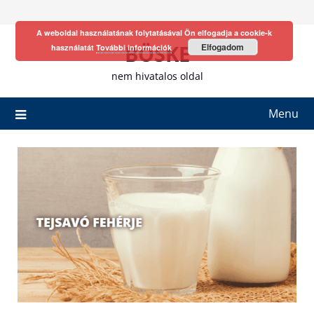
Skip
to
A weboldal használatának folytatásával Ön elfogadja a cookie-k
content
BÖSKE
Elfogadom
használatát
További információk
nem hivatalos oldal
Menu