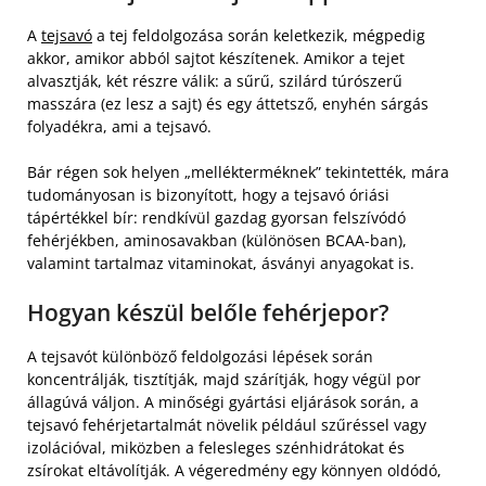
A
tejsavó
a tej feldolgozása során keletkezik, mégpedig
akkor, amikor abból sajtot készítenek. Amikor a tejet
alvasztják, két részre válik: a sűrű, szilárd túrószerű
masszára (ez lesz a sajt) és egy áttetsző, enyhén sárgás
folyadékra, ami a tejsavó.
Bár régen sok helyen „mellékterméknek” tekintették, mára
tudományosan is bizonyított, hogy a tejsavó óriási
tápértékkel bír: rendkívül gazdag gyorsan felszívódó
fehérjékben, aminosavakban (különösen BCAA-ban),
valamint tartalmaz vitaminokat, ásványi anyagokat is.
Hogyan készül belőle fehérjepor?
A tejsavót különböző feldolgozási lépések során
koncentrálják, tisztítják, majd szárítják, hogy végül por
állagúvá váljon. A minőségi gyártási eljárások során, a
tejsavó fehérjetartalmát növelik például szűréssel vagy
izolációval, miközben a felesleges szénhidrátokat és
zsírokat eltávolítják. A végeredmény egy könnyen oldódó,