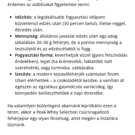
érdemes az alábbiakat figyelembe venni:
Időzítés:
a legideálisabb fogyasztási időpont
közvetlenül edzés után (30 percen belül), illetve reggel,
ébredés után.
Mennyiség:
általános javaslat edzés után egy adag
(általában 20–30 g fehérje), de a pontos mennyiség a
testsúlytól és az edzéscéloktól is függ.
Fogyasztási forma:
keverhetjük vízzel (gyors felszívódás
érdekében), tejjel (ha krémesebb, laktatóbb italt
szeretnénk), vagy turmixba, zabkásába.
Ízesítés:
a modern tejsavófehérjék számtalan finom
ízben elérhetőek – a csokoládétól kezdve, a vanílián át
egészen az egzotikus gyümölcsös variációkig. Így
könnyedén beilleszthetőek a napi étrendbe.
Ha valamilyen különlegest akarnánk kipróbálni ezen a
téren, akkor a Peak Whey Selection csúcsragadozó
fehérjepor egy olyan finomság, amit megéri a listánkra
tűznünk.