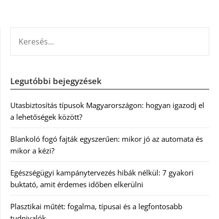
KERESÉS:
Legutóbbi bejegyzések
Utasbiztosítás típusok Magyarországon: hogyan igazodj el
a lehetőségek között?
Blankoló fogó fajták egyszerűen: mikor jó az automata és
mikor a kézi?
Egészségügyi kampánytervezés hibák nélkül: 7 gyakori
buktató, amit érdemes időben elkerülni
Plasztikai műtét: fogalma, típusai és a legfontosabb
tudnivalók