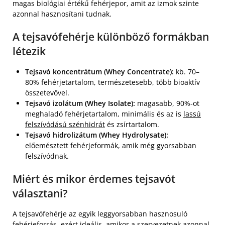
magas biológiai értékű fehérjepor, amit az izmok szinte
azonnal hasznosítani tudnak.
A tejsavófehérje különböző formákban
létezik
Tejsavó koncentrátum (Whey Concentrate):
kb. 70–
80% fehérjetartalom, természetesebb, több bioaktív
összetevővel.
Tejsavó izolátum (Whey Isolate):
magasabb, 90%-ot
meghaladó fehérjetartalom, minimális és az is
lassú
felszívódású szénhidrát
és zsírtartalom.
Tejsavó hidrolizátum (Whey Hydrolysate):
előemésztett fehérjeformák, amik még gyorsabban
felszívódnak.
Miért és mikor érdemes tejsavót
választani?
A tejsavófehérje az egyik leggyorsabban hasznosuló
fehérjeforrás, ezért ideális, amikor a szervezetnek azonnal