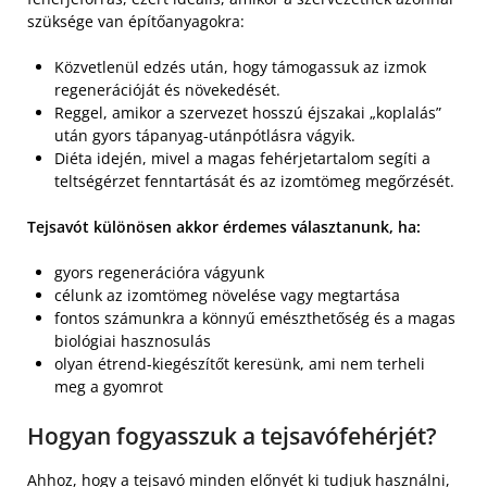
szüksége van építőanyagokra:
Közvetlenül edzés után, hogy támogassuk az izmok
regenerációját és növekedését.
Reggel, amikor a szervezet hosszú éjszakai „koplalás”
után gyors tápanyag-utánpótlásra vágyik.
Diéta idején, mivel a magas fehérjetartalom segíti a
teltségérzet fenntartását és az izomtömeg megőrzését.
Tejsavót különösen akkor érdemes választanunk, ha:
gyors regenerációra vágyunk
célunk az izomtömeg növelése vagy megtartása
fontos számunkra a könnyű emészthetőség és a magas
biológiai hasznosulás
olyan étrend-kiegészítőt keresünk, ami nem terheli
meg a gyomrot
Hogyan fogyasszuk a tejsavófehérjét?
Ahhoz, hogy a tejsavó minden előnyét ki tudjuk használni,