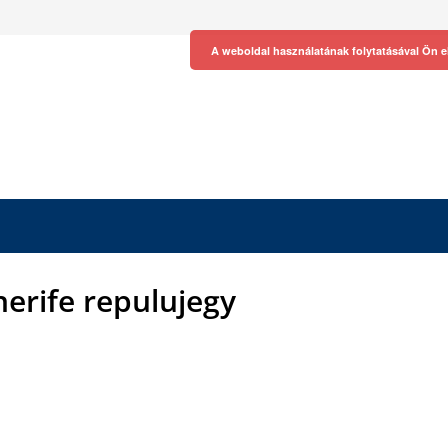
A weboldal használatának folytatásával Ön e
erife repulujegy