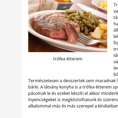
Tr
va
tá
ha
ál
le
fo
tr
id
trófea étterem
vá
le
bő
Természetesen a desszertek sem maradnak le a
bárki. A látvány konyha is a trófea étterem sp
pácolnak le és ezeket készíti el akkor mindenki
ínyencségeket is megkóstolhatunk és szerencs
alkalommal más és más szerepel a kínálatban