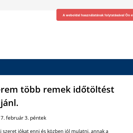
A weboldal használatának folytatásával Ön e
erem több remek időtöltést
jánl.
7. február 3. péntek
i szeret jókat enni és közben jól mulatni, annak a