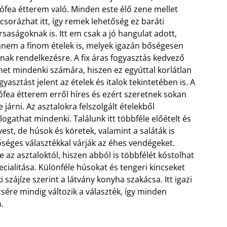
ófea étterem való. Minden este élő zene mellet
csorázhat itt, így remek lehetőség ez baráti
rsaságoknak is. Itt em csak a jó hangulat adott,
nem a finom ételek is, melyek igazán bőségesen
lnak rendelkezésre. A fix áras fogyasztás kedvező
het mindenki számára, hiszen ez egyúttal korlátlan
gyasztást jelent az ételek és italok tekintetében is. A
ófea étterem erről híres és ezért szeretnek sokan
e járni. Az asztalokra felszolgált ételekből
logathat mindenki. Találunk itt többféle előételt és
vest, de húsok és köretek, valamint a saláták is
séges választékkal várják az éhes vendégeket.
z asztaloktól, hiszen abból is többfélét kóstolhat
ecialitása. Különféle húsokat és tengeri kincseket
 szájíze szerint a látvány konyha szakácsa. Itt igazi
ére mindig változik a választék, így minden
.