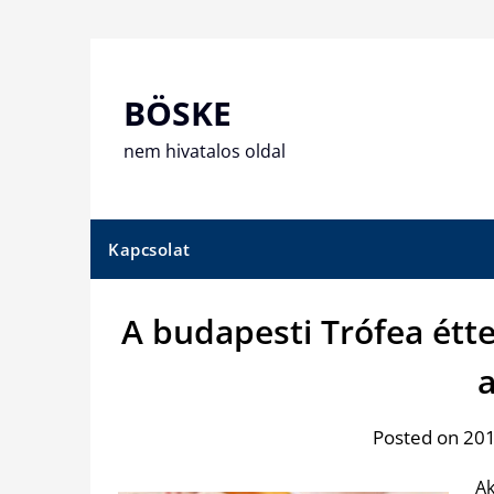
Skip
to
content
BÖSKE
nem hivatalos oldal
Kapcsolat
A budapesti Trófea étt
a
Posted on 201
Ak