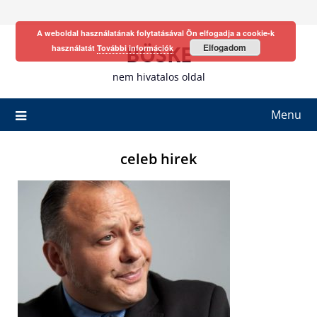
Skip
to
A weboldal használatának folytatásával Ön elfogadja a cookie-k
content
BÖSKE
Elfogadom
használatát
További információk
nem hivatalos oldal
Menu
celeb hirek