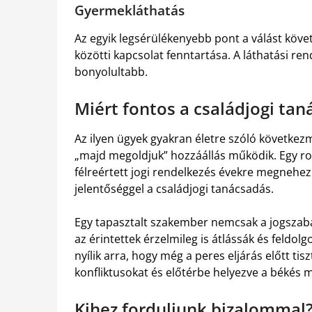
Gyermekláthatás
Az egyik legsérülékenyebb pont a válást köve
közötti kapcsolat fenntartása. A láthatási re
bonyolultabb.
Miért fontos a családjogi ta
Az ilyen ügyek gyakran életre szóló következ
„majd megoldjuk” hozzáállás működik. Egy r
félreértett jogi rendelkezés évekre megnehez
jelentőséggel a családjogi tanácsadás.
Egy tapasztalt szakember nemcsak a jogszab
az érintettek érzelmileg is átlássák és feldo
nyílik arra, hogy még a peres eljárás előtt tis
konfliktusokat és előtérbe helyezve a békés 
Kihez forduljunk bizalommal