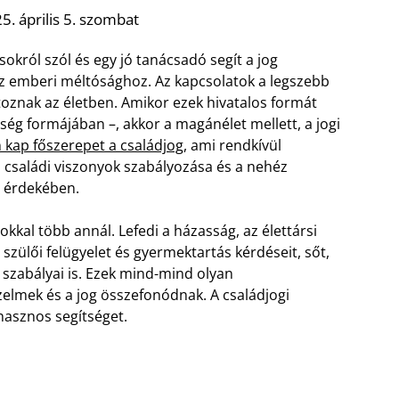
5. április 5. szombat
okról szól és egy jó tanácsadó segít a jog
i az emberi méltósághoz. Az kapcsolatok a legszebb
oznak az életben. Amikor ezek hivatalos formát
sség formájában –, akkor a magánélet mellett, a jogi
 kap főszerepet a családjog
, ami rendkívül
a családi viszonyok szabályozása és a nehéz
 érdekében.
okkal több annál. Lefedi a házasság, az élettársi
 szülői felügyelet és gyermektartás kérdéseit, sőt,
szabályai is. Ezek mind-mind olyan
elmek és a jog összefonódnak. A családjogi
hasznos segítséget.