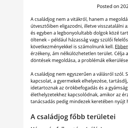
Posted on 202
A családjog nem a vitákról, hanem a megoldás
útvesztőiben eligazodni, illetve visszataláln
és egyben a legbonyolultabb dolgok közé tart
öltenek – például házasság vagy szülői felelő
következményekkel is számolnunk kell.
Ebben
érzékeny, ám nélkülözhetetlen terület. Célja 
döntések megoldása, a problémák elkerülése
A családjog nem egyszerűen a válásról szól. S
kapcsolat, a gyermekek elhelyezése, tartásdíj,
idetartoznak az örökbefogadás és a gyámság 
élethelyzetekhez kapcsolódnak, amikor az érz
tanácsadás pedig mindezek keretében nyújt 
A családjog főbb területei