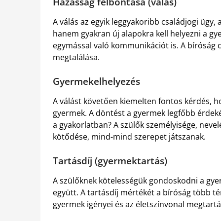
Házasság felbontása (válás)
A válás az egyik leggyakoribb családjogi ügy
hanem gyakran új alapokra kell helyezni a gy
egymással való kommunikációt is. A bíróság 
megtalálása.
Gyermekelhelyezés
A válást követően kiemelten fontos kérdés, h
gyermek. A döntést a gyermek legfőbb érdeké
a gyakorlatban? A szülők személyisége, nevel
kötődése, mind-mind szerepet játszanak.
Tartásdíj (gyermektartás)
A szülőknek kötelességük gondoskodni a gyer
együtt. A tartásdíj mértékét a bíróság több té
gyermek igényei és az életszínvonal megtar