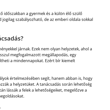
tő időszakban a gyermek és a külön élő szülő
nd jogilag szabályozható, de az emberi oldala sokkal
nácsadás?
ményekkel járnak. Ezek nem olyan helyzetek, ahol a
osszul megfogalmazott megállapodás, egy
ítheti a mindennapokat. Ezért bír kiemelt
ályok értelmezésében segít, hanem abban is, hogy
lgozzák a helyzetüket. A tanácsadás során lehetőség
ztán lássák a felek a lehetőségeiket, megelőzve a
megoldásokat.
?