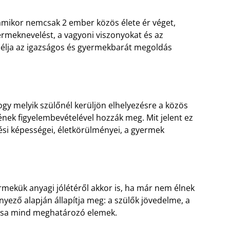
, amikor nemcsak 2 ember közös élete ér véget,
ermeknevelést, a vagyoni viszonyokat és az
célja az igazságos és gyermekbarát megoldás
ogy melyik szülőnél kerüljön elhelyezésre a közös
nek figyelembevételével hozzák meg. Mit jelent ez
ési képességei, életkörülményei, a gyermek
mekük anyagi jólétéről akkor is, ha már nem élnek
nyező alapján állapítja meg: a szülők jövedelme, a
tása mind meghatározó elemek.