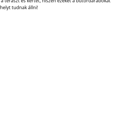
 a teraszt és kertet, hiszen ezeket a bútordarabokat
helyt tudnak állni!