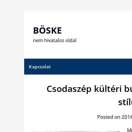
Skip
to
content
BÖSKE
nem hivatalos oldal
Kapcsolat
Csodaszép kültéri b
stí
Posted on 2016.
Mi