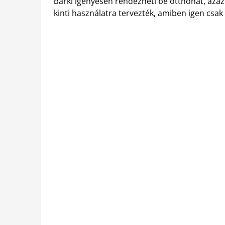
bárki igényesen rendezheti be otthonát, azaz
kinti használatra tervezték, amiben igen csak 