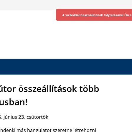
A weboldal használatának folytatásával Ön e
útor összeállítások több
lusban!
 június 23. csütörtök
ndenki más hangulatot szeretne létrehozni