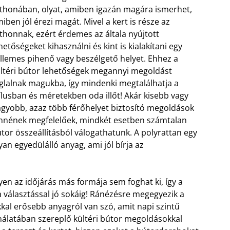
thonában, olyat, amiben igazán magára ismerhet,
iben jól érezi magát. Mivel a kert is része az
thonnak, ezért érdemes az általa nyújtott
hetőségeket kihasználni és kint is kialakítani egy
llemes pihenő vagy beszélgető helyet. Ehhez a
ltéri bútor lehetőségek megannyi megoldást
glalnak magukba, így mindenki megtalálhatja a
ílusban és méretekben oda illőt! Akár kisebb vagy
gyobb, azaz több férőhelyet biztosító megoldások
nnének megfelelőek, mindkét esetben számtalan
tor összeállításból válogathatunk. A polyrattan egy
yan egyedülálló anyag, ami jól bírja az
yen az időjárás más formája sem foghat ki, így a
a választással jó sokáig! Ránézésre megegyezik a
al erősebb anyagról van szó, amit napi szintű
nálatában szereplő kültéri bútor megoldásokkal