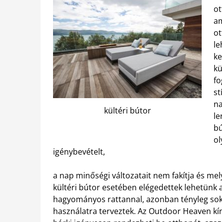
ot
am
ot
le
ke
kü
fo
st
na
kültéri bútor
le
bú
ol
igénybevételt,
a nap minőségi változatait nem fakítja és mel
kültéri bútor esetében elégedettek lehetünk 
hagyományos rattannal, azonban tényleg sokk
használatra terveztek. Az Outdoor Heaven kí