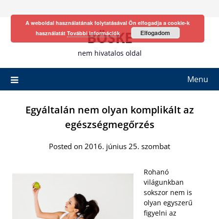
Skip
to
A weboldal használatának folytatásával Ön elfogadja a cookie-k
content
BÖSKE
Elfogadom
használatát
További információk
nem hivatalos oldal
Menu
Egyáltalán nem olyan komplikált az
egészségmegőrzés
Posted on 2016. június 25. szombat
Rohanó
világunkban
sokszor nem is
olyan egyszerű
figyelni az