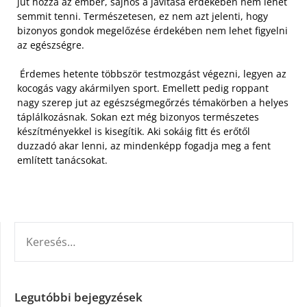
jut hozzá az ember, sajnos a javítása érdekében nem lehet
semmit tenni. Természetesen, ez nem azt jelenti, hogy
bizonyos gondok megelőzése érdekében nem lehet figyelni
az egészségre.
Érdemes hetente többször testmozgást végezni, legyen az
kocogás vagy akármilyen sport. Emellett pedig roppant
nagy szerep jut az egészségmegőrzés témakörben a helyes
táplálkozásnak. Sokan ezt még bizonyos természetes
készítményekkel is kisegítik. Aki sokáig fitt és erőtől
duzzadó akar lenni, az mindenképp fogadja meg a fent
említett tanácsokat.
KERESÉS:
Legutóbbi bejegyzések