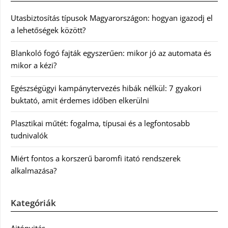
Utasbiztosítás típusok Magyarországon: hogyan igazodj el
a lehetőségek között?
Blankoló fogó fajták egyszerűen: mikor jó az automata és
mikor a kézi?
Egészségügyi kampánytervezés hibák nélkül: 7 gyakori
buktató, amit érdemes időben elkerülni
Plasztikai műtét: fogalma, típusai és a legfontosabb
tudnivalók
Miért fontos a korszerű baromfi itató rendszerek
alkalmazása?
Kategóriák
Ajtónyitás