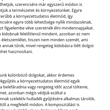
dhetjük, szerencsére már egyszerű módon is
tjük a természetet és környezetünket. Egyre
erűbb a környezettudatos életmód, így
ncsére egyre több lehetősége nyílik mindazoknak,
ezt figyelembe véve szeretnék élni mindennapjaikat.
 kidobnak felelőtlenül mindent, azonban ez nem
ó életszemlélet, hiszen nem minden szemét, ami
e annak tűnik, mivel rengeteg kidobásra ítélt dolgot
lehet hasznosítani.
bunk különböző dolgokat, akkor érdemes
dékgyűjtés a környezettudatos életmód egyik
a belefáradnia vagy rengeteg időt azzal töltenie,
met, azonban mégis védjük ezáltal a
ak szelektív hulladék gyűjtésére alkalmas tárolók,
től a megfelelő módon. A komposztálást is