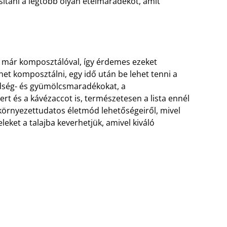
sítani a legtöbb olyan ételmaradékot, amit
ik már komposztálóval, így érdemes ezeket
het komposztálni, egy idő után be lehet tenni a
dség- és gyümölcsmaradékokat, a
tert és a kávézaccot is, természetesen a lista ennél
örnyezettudatos életmód lehetőségeiről, mivel
eket a talajba keverhetjük, amivel kiváló