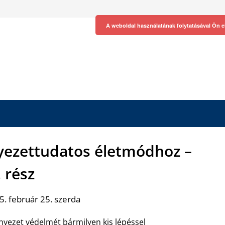
A weboldal használatának folytatásával Ön e
nyezettudatos életmódhoz –
. rész
. február 25. szerda
nyezet védelmét bármilyen kis lépéssel