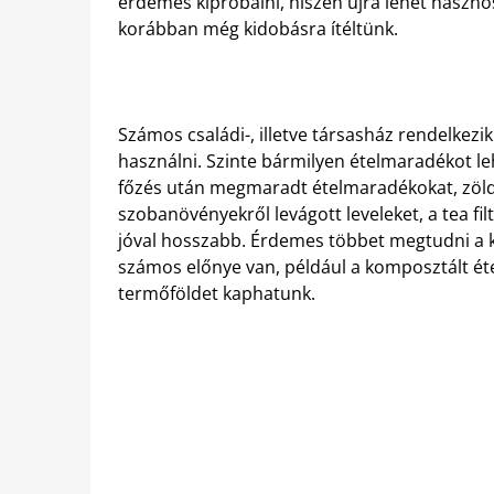
érdemes kipróbálni, hiszen újra lehet haszno
korábban még kidobásra ítéltünk.
Számos családi-, illetve társasház rendelkez
használni. Szinte bármilyen ételmaradékot le
főzés után megmaradt ételmaradékokat, zöl
szobanövényekről levágott leveleket, a tea fil
jóval hosszabb. Érdemes többet megtudni a k
számos előnye van, például a komposztált étel
termőföldet kaphatunk.