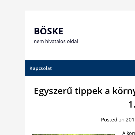
Skip
to
content
BÖSKE
nem hivatalos oldal
Kapcsolat
Egyszerű tippek a kör
1
Posted on 2015
A kör