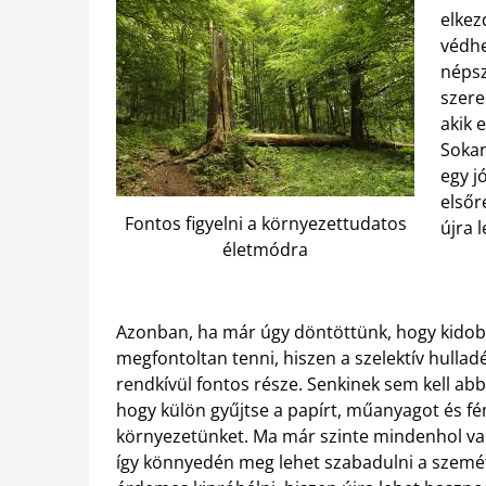
elkez
védhe
népsz
szere
akik 
Sokan
egy j
elsőr
Fontos figyelni a környezettudatos
újra 
életmódra
Azonban, ha már úgy döntöttünk, hogy kido
megfontoltan tenni, hiszen a szelektív hulla
rendkívül fontos része. Senkinek sem kell abb
hogy külön gyűjtse a papírt, műanyagot és fé
környezetünket. Ma már szinte mindenhol vann
így könnyedén meg lehet szabadulni a szemét