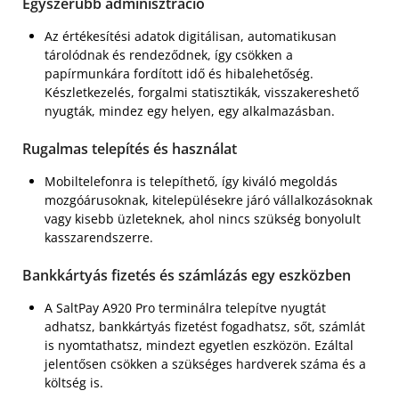
Egyszerűbb adminisztráció
Az értékesítési adatok digitálisan, automatikusan
tárolódnak és rendeződnek, így csökken a
papírmunkára fordított idő és hibalehetőség.
Készletkezelés, forgalmi statisztikák, visszakereshető
nyugták, mindez egy helyen, egy alkalmazásban.
Rugalmas telepítés és használat
Mobiltelefonra is telepíthető, így kiváló megoldás
mozgóárusoknak, kitelepülésekre járó vállalkozásoknak
vagy kisebb üzleteknek, ahol nincs szükség bonyolult
kasszarendszerre.
Bankkártyás fizetés és számlázás egy eszközben
A SaltPay A920 Pro terminálra telepítve nyugtát
adhatsz, bankkártyás fizetést fogadhatsz, sőt, számlát
is nyomtathatsz, mindezt egyetlen eszközön. Ezáltal
jelentősen csökken a szükséges hardverek száma és a
költség is.