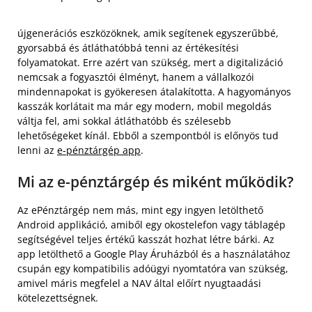
újgenerációs eszközöknek, amik segítenek egyszerűbbé,
gyorsabbá és átláthatóbbá tenni az értékesítési
folyamatokat. Erre azért van szükség, mert a digitalizáció
nemcsak a fogyasztói élményt, hanem a vállalkozói
mindennapokat is gyökeresen átalakította. A hagyományos
kasszák korlátait ma már egy modern, mobil megoldás
váltja fel, ami sokkal átláthatóbb és szélesebb
lehetőségeket kínál. Ebből a szempontból is előnyös tud
lenni az
e-pénztárgép app
.
Mi az e-pénztárgép és miként működik?
Az ePénztárgép nem más, mint egy ingyen letölthető
Android applikáció, amiből egy okostelefon vagy táblagép
segítségével teljes értékű kasszát hozhat létre bárki. Az
app letölthető a Google Play Áruházból és a használatához
csupán egy kompatibilis adóügyi nyomtatóra van szükség,
amivel máris megfelel a NAV által előírt nyugtaadási
kötelezettségnek.