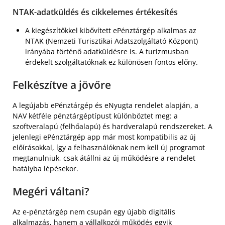
NTAK-adatküldés és cikkelemes értékesítés
A kiegészítőkkel kibővített ePénztárgép alkalmas az
NTAK (Nemzeti Turisztikai Adatszolgáltató Központ)
irányába történő adatküldésre is. A turizmusban
érdekelt szolgáltatóknak ez különösen fontos előny.
Felkészítve a jövőre
A legújabb ePénztárgép és eNyugta rendelet alapján, a
NAV kétféle pénztárgéptípust különböztet meg: a
szoftveralapú (felhőalapú) és hardveralapú rendszereket. A
jelenlegi ePénztárgép app már most kompatibilis az új
előírásokkal, így a felhasználóknak nem kell új programot
megtanulniuk, csak átállni az új működésre a rendelet
hatályba lépésekor.
Megéri váltani?
Az e-pénztárgép nem csupán egy újabb digitális
alkalmazás, hanem a vállalkozói működés egyik