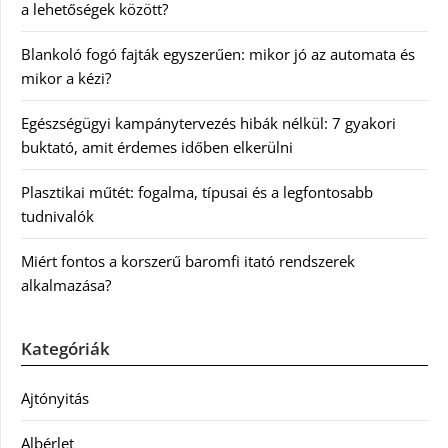
a lehetőségek között?
Blankoló fogó fajták egyszerűen: mikor jó az automata és
mikor a kézi?
Egészségügyi kampánytervezés hibák nélkül: 7 gyakori
buktató, amit érdemes időben elkerülni
Plasztikai műtét: fogalma, típusai és a legfontosabb
tudnivalók
Miért fontos a korszerű baromfi itató rendszerek
alkalmazása?
Kategóriák
Ajtónyitás
Albérlet