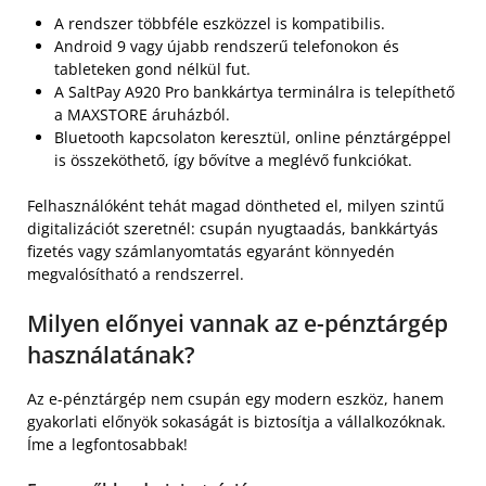
A rendszer többféle eszközzel is kompatibilis.
Android 9 vagy újabb rendszerű telefonokon és
tableteken gond nélkül fut.
A SaltPay A920 Pro bankkártya terminálra is telepíthető
a MAXSTORE áruházból.
Bluetooth kapcsolaton keresztül, online pénztárgéppel
is összeköthető, így bővítve a meglévő funkciókat.
Felhasználóként tehát magad döntheted el, milyen szintű
digitalizációt szeretnél: csupán nyugtaadás, bankkártyás
fizetés vagy számlanyomtatás egyaránt könnyedén
megvalósítható a rendszerrel.
Milyen előnyei vannak az e-pénztárgép
használatának?
Az e-pénztárgép nem csupán egy modern eszköz, hanem
gyakorlati előnyök sokaságát is biztosítja a vállalkozóknak.
Íme a legfontosabbak!