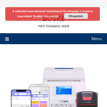
Skip
to
A weboldal használatának folytatásával Ön elfogadja a cookie-k
content
BÖSKE
Elfogadom
használatát
További információk
nem hivatalos oldal
Menu