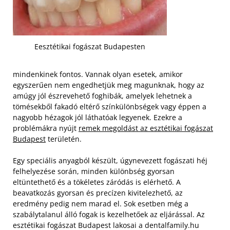
Eesztétikai fogászat Budapesten
mindenkinek fontos. Vannak olyan esetek, amikor
egyszerűen nem engedhetjük meg magunknak, hogy az
amúgy jól észrevehető foghibák, amelyek lehetnek a
tömésekből fakadó eltérő színkülönbségek vagy éppen a
nagyobb hézagok jól láthatóak legyenek. Ezekre a
problémákra nyújt
remek megoldást az esztétikai fogászat
Budapest
területén.
Egy speciális anyagból készült, úgynevezett fogászati héj
felhelyezése során, minden különbség gyorsan
eltüntethető és a tökéletes záródás is elérhető. A
beavatkozás gyorsan és precízen kivitelezhető, az
eredmény pedig nem marad el. Sok esetben még a
szabálytalanul álló fogak is kezelhetőek az eljárással. Az
esztétikai fogászat Budapest lakosai a dentalfamily.hu