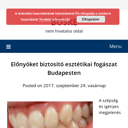
Skip
to
A weboldal használatának folytatásával Ön elfogadja a cookie-k
content
BÖSKE
Elfogadom
használatát
További információk
nem hivatalos oldal
Menu
Előnyöket biztosító esztétikai fogászat
Budapesten
Posted on 2017. szeptember 24. vasárnap
A szépség
és igényes
megjelenés