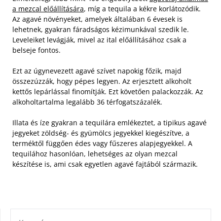
a mezcal előállítására
, míg a tequila a kékre korlátozódik.
Az agavé növényeket, amelyek általában 6 évesek is
lehetnek, gyakran fáradságos kézimunkával szedik le.
Leveleiket levágják, mivel az ital előállításához csak a
belseje fontos.
Ezt az úgynevezett agavé szívet napokig főzik, majd
összezúzzák, hogy pépes legyen. Az erjesztett alkoholt
kettős lepárlással finomítják. Ezt követően palackozzák. Az
alkoholtartalma legalább 36 térfogatszázalék.
Illata és íze gyakran a tequilára emlékeztet, a tipikus agavé
jegyeket zöldség- és gyümölcs jegyekkel kiegészítve, a
terméktől függően édes vagy fűszeres alapjegyekkel. A
tequilához hasonlóan, lehetséges az olyan mezcal
készítése is, ami csak egyetlen agavé fajtából származik.
KERESÉS: