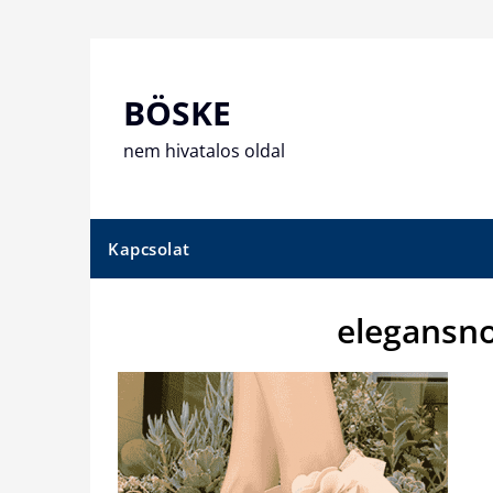
Skip
to
content
BÖSKE
nem hivatalos oldal
Kapcsolat
elegansno