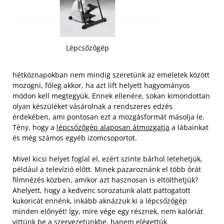
Lépcsőzőgép
hétköznapokban nem mindig szeretünk az emeletek között
mozogni, főleg akkor, ha azt lift helyett hagyományos
módon kell megtegyük. Ennek ellenére, sokan kimondottan
olyan készüléket vásárolnak a rendszeres edzés
érdekében, ami pontosan ezt a mozgásformát másolja le.
Tény, hogy a
lépcsőzőgép alaposan átmozgatja
a lábainkat
és még számos egyéb izomcsoportot.
Mivel kicsi helyet foglal el, ezért szinte bárhol letehetjük,
például a televízió előtt. Minek pazaroznánk el több órát
filmnézés közben, amikor azt hasznosan is eltölthetjük?
Ahelyett, hogy a kedvenc sorozatunk alatt pattogatott
kukoricát ennénk, inkább aknázzuk ki a lépcsőzőgép
minden előnyét! Így, mire vége egy résznek, nem kalóriát
vittünk be a szervezetünkbe, hanem elégettük.