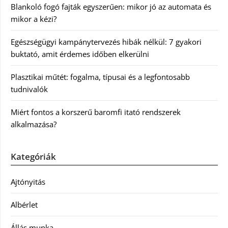
Blankoló fogó fajták egyszerűen: mikor jó az automata és
mikor a kézi?
Egészségügyi kampánytervezés hibák nélkül: 7 gyakori
buktató, amit érdemes időben elkerülni
Plasztikai műtét: fogalma, típusai és a legfontosabb
tudnivalók
Miért fontos a korszerű baromfi itató rendszerek
alkalmazása?
Kategóriák
Ajtónyitás
Albérlet
Állás munka