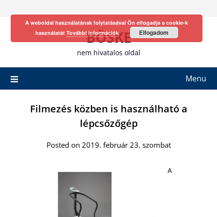
Skip
to
A weboldal használatának folytatásával Ön elfogadja a cookie-k
content
BÖSKE
Elfogadom
használatát
További információk
nem hivatalos oldal
Menu
Filmezés közben is használható a
lépcsőzőgép
Posted on 2019. február 23. szombat
A