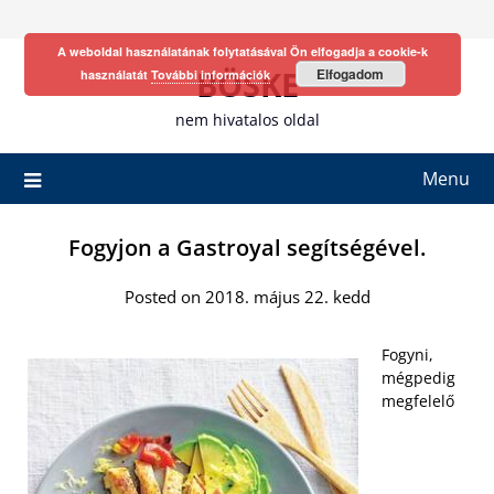
Skip
to
A weboldal használatának folytatásával Ön elfogadja a cookie-k
content
BÖSKE
Elfogadom
használatát
További információk
nem hivatalos oldal
Menu
Fogyjon a Gastroyal segítségével.
Posted on 2018. május 22. kedd
Fogyni,
mégpedig
megfelelő