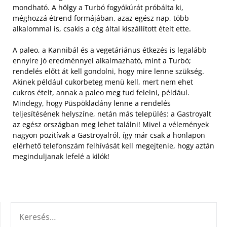
mondható. A hölgy a Turbó fogyókúrát próbálta ki,
méghozzá étrend formájában, azaz egész nap, több
alkalommal is, csakis a cég által kiszállított ételt ette.
A paleo, a Kannibál és a vegetáriánus étkezés is legalább
ennyire jó eredménnyel alkalmazható, mint a Turbó;
rendelés előtt át kell gondolni, hogy mire lenne szükség.
Akinek például cukorbeteg menü kell, mert nem ehet
cukros ételt, annak a paleo meg tud felelni, például.
Mindegy, hogy Püspökladány lenne a rendelés
teljesítésének helyszíne, netán más település: a Gastroyalt
az egész országban meg lehet találni! Mivel a vélemények
nagyon pozitívak a Gastroyalról, így már csak a honlapon
elérhető telefonszám felhívását kell megejtenie, hogy aztán
meginduljanak lefelé a kilók!
KERESÉS: