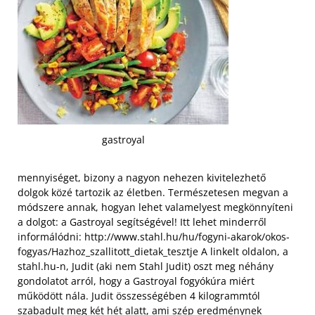
gastroyal
mennyiséget, bizony a nagyon nehezen kivitelezhető
dolgok közé tartozik az életben. Természetesen megvan a
módszere annak, hogyan lehet valamelyest megkönnyíteni
a dolgot: a Gastroyal segítségével! Itt lehet minderről
informálódni:
http://www.stahl.hu/hu/fogyni-akarok/okos-
fogyas/Hazhoz_szallitott_dietak_tesztje
A linkelt oldalon, a
stahl.hu-n, Judit (aki nem Stahl Judit) oszt meg néhány
gondolatot arról, hogy a Gastroyal fogyókúra miért
működött nála. Judit összességében 4 kilogrammtól
szabadult meg két hét alatt, ami szép eredménynek