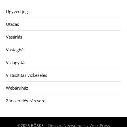
Ügyvéd jog
Utazás
Vásárlás
Vastagbél
Vízlágyítás
Víztisztítás vízkezelés
Webáruház
Zárszerelés zárcsere
©2026 BÖSKE
| Design:
Newspaperly WordPress