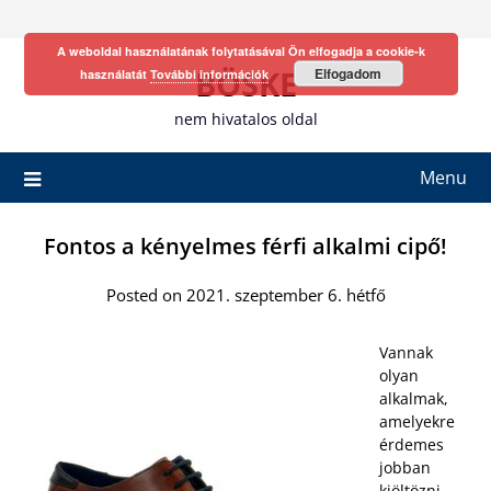
Skip
to
A weboldal használatának folytatásával Ön elfogadja a cookie-k
content
BÖSKE
Elfogadom
használatát
További információk
nem hivatalos oldal
Menu
Fontos a kényelmes férfi alkalmi cipő!
Posted on 2021. szeptember 6. hétfő
Vannak
olyan
alkalmak,
amelyekre
érdemes
jobban
kiöltözni.