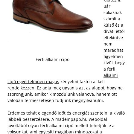
Bár
sokaknak
számít a
külső és a
divat, ettől
eltekintve
nem
maradhat
figyelmen
Férfi alkalmi cipő
kívül, hogy
a
férfi
alkalmi
cipő egyértelműen magas
kényelmi faktorral kell
rendelkezzen. Ez adja meg ugyanis azt az alapot, hogy ne
szorongjunk, amikor kimozdulunk valahová, hanem ott
valóban természetesen tudjunk megnyilvánulni.
Érdemes tehát elegendő időt és energiát szentelni a kiváló
lábbeli beszerzésére. A madeinpapp.hu weboldal
jóvoltából olyan férfi alkalmi cipő mellett tehetjük le a
voksunkat, ami egyesíti magában mindazokat a