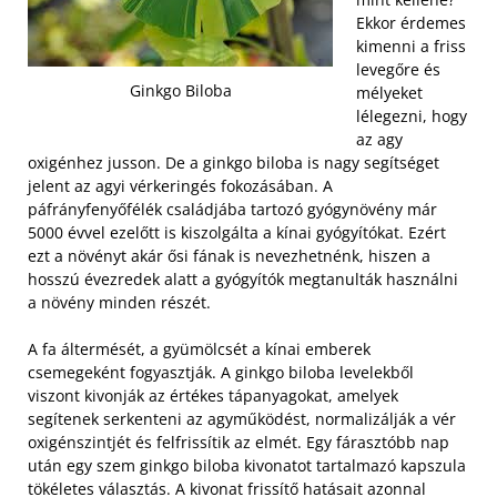
Ekkor érdemes
kimenni a friss
levegőre és
Ginkgo Biloba
mélyeket
lélegezni, hogy
az agy
oxigénhez jusson. De a ginkgo biloba is nagy segítséget
jelent az agyi vérkeringés fokozásában. A
páfrányfenyőfélék családjába tartozó gyógynövény már
5000 évvel ezelőtt is kiszolgálta a kínai gyógyítókat. Ezért
ezt a növényt akár ősi fának is nevezhetnénk, hiszen a
hosszú évezredek alatt a gyógyítók megtanulták használni
a növény minden részét.
A fa áltermését, a gyümölcsét a kínai emberek
csemegeként fogyasztják. A ginkgo biloba levelekből
viszont kivonják az értékes tápanyagokat, amelyek
segítenek serkenteni az agyműködést, normalizálják a vér
oxigénszintjét és felfrissítik az elmét. Egy fárasztóbb nap
után egy szem ginkgo biloba kivonatot tartalmazó kapszula
tökéletes választás. A kivonat frissítő hatásait azonnal