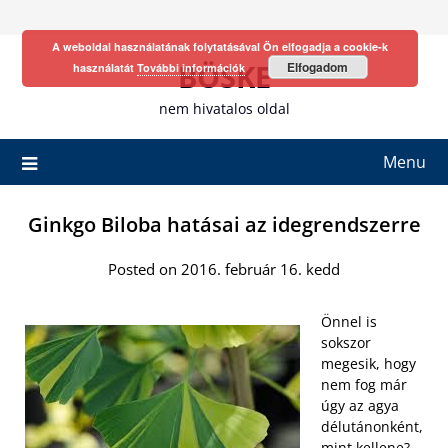
Skip
to
A weboldal használatának folytatásával Ön elfogadja a cookie-k
content
BÖSKE
Elfogadom
használatát
További információk
nem hivatalos oldal
Menu
Ginkgo Biloba hatásai az idegrendszerre
Posted on 2016. február 16. kedd
Önnel is
sokszor
megesik, hogy
nem fog már
úgy az agya
délutánonként,
mint kellene?