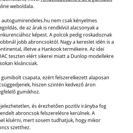
line weboldala.
 autogumirendeles.hu nem csak kényelmes
goldás, de az árak is rendkívül alacsonyak a
nkurenciához képest. A polcok pedig roskadoznak
jobbnál jobb abroncsoktól. Nagy a kereslet idén is a
ntinental, illetve a Hankook termékeire. Az idei
AC teszten elért sikerei miatt a Dunlop modellekre
 sokan kíváncsiak.
 a gumibolt csapata, ezért felszerelkezett alaposan
l csüggedjenek, hiszen szintén kedvező áron
egfelelő gumikhoz.
elezhetetlen, és érezhetően pozitív irányba fog
rendelt abroncsok felszerelésre kerülnek. A
l kísérni, mert sosem tudhatjuk, hogy mikor
oncs szetthez.