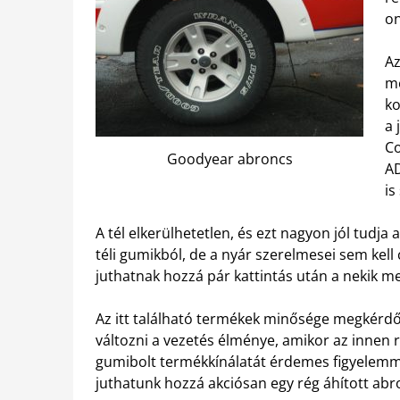
on
Az
me
ko
a 
Co
Goodyear abroncs
AD
is
A tél elkerülhetetlen, és ezt nagyon jól tudja
téli gumikból, de a nyár szerelmesei sem kel
juthatnak hozzá pár kattintás után a nekik m
Az itt található termékek minősége megkérdőj
változni a vezetés élménye, amikor az innen 
gumibolt termékkínálatát érdemes figyelemme
juthatunk hozzá akciósan egy rég áhított abr