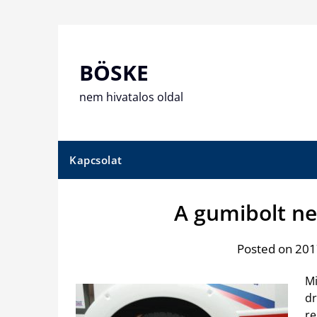
Skip
to
content
BÖSKE
nem hivatalos oldal
Kapcsolat
A gumibolt n
Posted on 201
Mi
dr
re