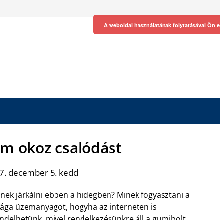
A weboldal használatának folytatásával Ön e
em okoz csalódást
7. december 5. kedd
nek járkálni ebben a hidegben? Minek fogyasztani a
ága üzemanyagot, hogyha az interneten is
ndelhetünk, mivel
rendelkezésünkre áll a gumibolt