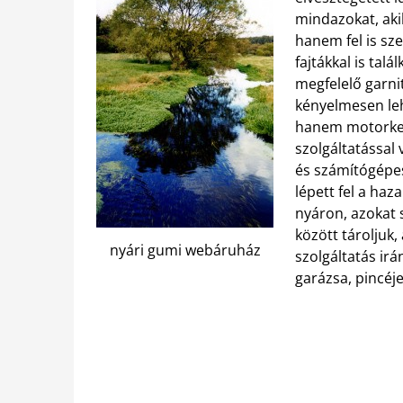
mindazokat, aki
hanem fel is sze
fajtákkal is ta
megfelelő garni
kényelmesen leh
hanem motorkeré
szolgáltatással
és számítógépes 
lépett fel a haza
nyáron, azokat 
között tároljuk,
nyári gumi webáruház
szolgáltatás ir
garázsa, pincéje