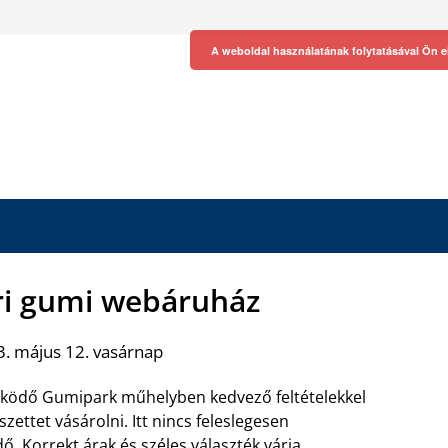
A weboldal használatának folytatásával Ön e
i gumi webáruház
. május 12. vasárnap
ödő Gumipark műhelyben kedvező feltételekkel
zettet vásárolni. Itt nincs feleslegesen
dő. Korrekt árak és széles választék várja