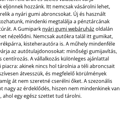
k eljönnek hozzánk. Itt nemcsak vásárolni lehet,
relik a nyári gumi abroncsokat. Új és használt
lálkozhatunk, mindenki megtalálja a pénztárcának
túrát. A Gumipark
nyári gumi webáruház
oldalán
et nézelődni. Nemcsak autókra talál itt gumikat,
kpárra, kisteherautóra is.
A műhely mindenféle
 várja az autótulajdonosokat: minőségi gumijavítás,
centírozás. A vállalkozás különleges ajánlattal
i piacra: akinek nincs hol tárolnia a téli abroncsait
szívesen átvesszük, és megfelelő körülmények
 amíg át nem szeretné cserélni őket. A szezonális
ánt nagy az érdeklődés, hiszen nem mindenkinek van
, ahol egy egész szettet tud tárolni.