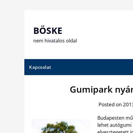
Skip
to
content
BÖSKE
nem hivatalos oldal
Kapcsolat
Gumipark nyár
Posted on 2013
Budapesten műk
lehet autógumi s
elvesztegetett i