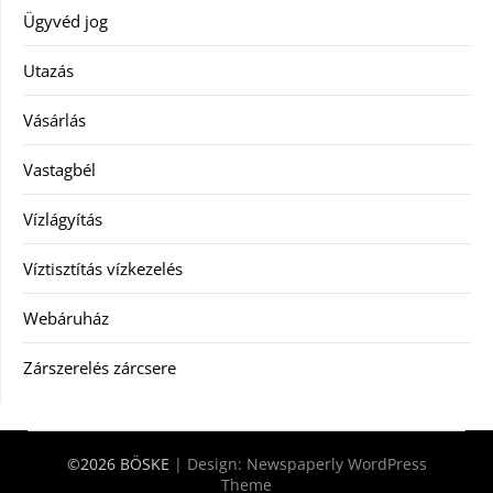
Ügyvéd jog
Utazás
Vásárlás
Vastagbél
Vízlágyítás
Víztisztítás vízkezelés
Webáruház
Zárszerelés zárcsere
©2026 BÖSKE
| Design:
Newspaperly WordPress
Theme