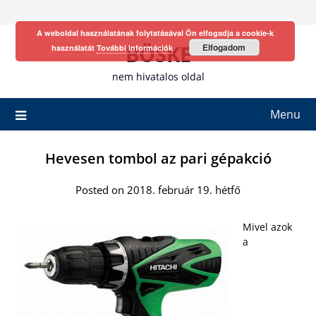
Skip
to
A weboldal használatának folytatásával Ön elfogadja a cookie-k
content
BÖSKE
Elfogadom
használatát
További információk
nem hivatalos oldal
Menu
Hevesen tombol az pari gépakció
Posted on 2018. február 19. hétfő
Mivel azok
a