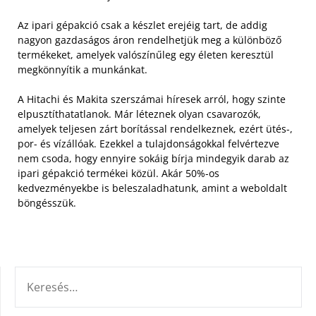
Az ipari gépakció csak a készlet erejéig tart, de addig
nagyon gazdaságos áron rendelhetjük meg a különböző
termékeket, amelyek valószínűleg egy életen keresztül
megkönnyítik a munkánkat.
A Hitachi és Makita szerszámai híresek arról, hogy szinte
elpusztíthatatlanok. Már léteznek olyan csavarozók,
amelyek teljesen zárt borítással rendelkeznek, ezért ütés-,
por- és vízállóak. Ezekkel a tulajdonságokkal felvértezve
nem csoda, hogy ennyire sokáig bírja mindegyik darab az
ipari gépakció termékei közül. Akár 50%-os
kedvezményekbe is beleszaladhatunk, amint a weboldalt
böngésszük.
KERESÉS: