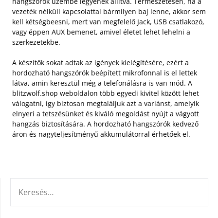
hangszórók üzembe legyenek állítva. Természetesen, ha a
vezeték nélküli kapcsolattal bármilyen baj lenne, akkor sem
kell kétségbeesni, mert van megfelelő Jack, USB csatlakozó,
vagy éppen AUX bemenet, amivel életet lehet lehelni a
szerkezetekbe.
A készítők sokat adtak az igények kielégítésére, ezért a
hordozható hangszórók beépített mikrofonnal is el lettek
látva, amin keresztül még a telefonálásra is van mód. A
blitzwolf.shop weboldalon több egyedi kivitel között lehet
válogatni, így biztosan megtaláljuk azt a variánst, amelyik
elnyeri a tetszésünket és kiváló megoldást nyújt a vágyott
hangzás biztosítására. A hordozható hangszórók kedvező
áron és nagyteljesítményű akkumulátorral érhetőek el.
KERESÉS: