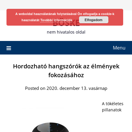
Skip
to
A weboldal használatának folytatásával Ön elfogadja a cookie-k
content
BÖSKE
Elfogadom
használatát
További információk
nem hivatalos oldal
Menu
Hordozható hangszórók az élmények
fokozásához
Posted on 2020. december 13. vasárnap
A tökéletes
pillanatok