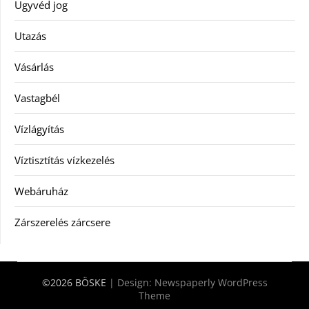
Ügyvéd jog
Utazás
Vásárlás
Vastagbél
Vízlágyítás
Víztisztítás vízkezelés
Webáruház
Zárszerelés zárcsere
©2026 BÖSKE
| Design:
Newspaperly WordPress
Theme