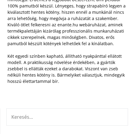
100% pamutból készül. Lényeges, hogy strapabíró legyen a
kiválasztott hentes kötény, hiszen ennél a munkánál nincs
arra lehetőség, hogy megóvja a ruházatát a szakember.
Kiváló ötlet felkeresni az enante.hu webáruházat, aminek
termékpalettáján kizárólag professzionális munkaruházati
cikkek szerepelnek, magas minőségben. Divatos, erős
pamutból készült kötények lelhetőek fel a kínálatban.
Két egyedi színben kapható, állítható nyakpánttal ellátott
modell. A praktikusság növelése érdekében, a gyártók
zsebbel is ellátták ezeket a darabokat. Viszont van zseb
nélküli hentes kötény is. Bármelyiket választjuk, mindegyik
hosszú élettartammal bír.
KERESÉS: