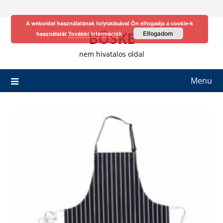
Skip
to
A weboldal használatának folytatásával Ön elfogadja a cookie-k
content
BÖSKE
Elfogadom
használatát
További információk
nem hivatalos oldal
Menu