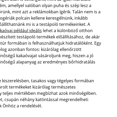
ém, amellyel valóban olyan puha és szép lesz a
rünk, mint azt a reklámokban ígérik. Talán nem is a
ogériák polcain kellene keresgélnünk, inkább
őállíthatnánk mi is a testápoló termékeinket. A
kaóvaj például ideális
lehet a különböző otthon
készített testápoló termékek előállításához, de akár
túr formában is felhasználhatjuk hidratálóként. Egy
log azonban fontos: kizárólag ellenőrzött
nőségű kakaóvajat vásároljunk meg, hiszen a jó
nőségű alapanyag az eredményes bőrhidratálás
kiszerelésben, tasakos vagy tégelyes formában
árolt termékeket kizárólag természetes
 így teljes mértékben megbízhat azok minőségében.
et, csupán néhány kattintással megrendelheti
ák Önhöz a rendelését.