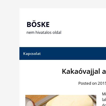
Skip
to
content
BÖSKE
nem hivatalos oldal
Kapcsolat
Kakaóvajjal a
Posted on 2015
Mi
la
do