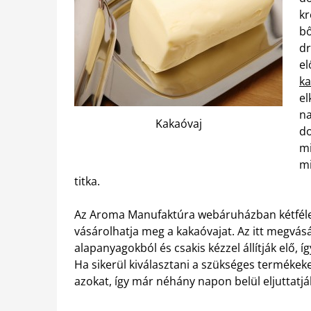
kr
bő
dr
el
ka
el
na
Kakaóvaj
do
mi
mi
titka.
Az Aroma Manufaktúra webáruházban kétféle 
vásárolhatja meg a kakaóvajat. Az itt megvás
alapanyagokból és csakis kézzel állítják elő,
Ha sikerül kiválasztani a szükséges termékek
azokat, így már néhány napon belül eljuttatj