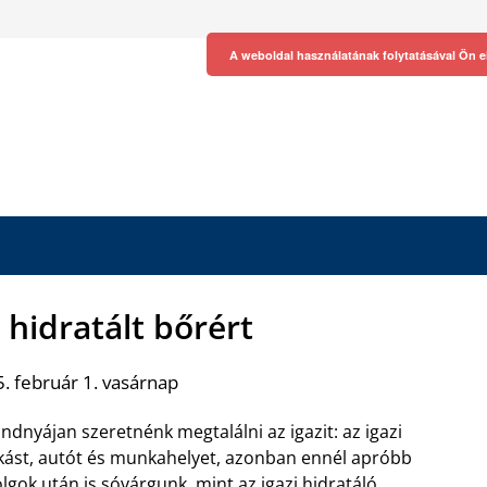
A weboldal használatának folytatásával Ön e
 hidratált bőrért
. február 1. vasárnap
ndnyájan szeretnénk megtalálni az igazit: az igazi
kást, autót és munkahelyet, azonban ennél apróbb
lgok után is sóvárgunk, mint az igazi hidratáló