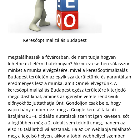
Keresőoptimalizálás Budapest
megtalálhassák a fővárosban, de nem tudja hogyan
lehetne ezt elérni hatékonyan? Akkor ez esetben válasszon
minket a munka elvégzésére, mivel a keresőoptimalizálás
Budapest területén az egyik szakterületünk, és garantáltan
eredményes lesz a munka, amit Önnek elvégzünk. A
keresőoptimalizálás Budapest egész területére kiterjedő
megoldást kínál, aminek az igénybe vétele rendkívüli
előnyökhöz juttathatja Önt. Gondoljon csak bele, hogy
vajon hány ember nézi meg a Google kereső találati
listájának 3–4. oldalát! Kutatások szerint igen kevesen, sőt
a legtöbben még a 2. oldalt sem tekintik meg, hanem az
első 10 találatból választanak.
Ha az Ön weblapja található
meg a legelső helyen, akkor a többi webhellyel szemben