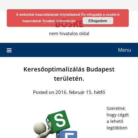
Skip
to
A weboldal használatának folytatásával Ön elfogadja a cookie-k
content
BÖSKE
Elfogadom
használatát
További információk
nem hivatalos oldal
Menu
Keresőoptimalizálás Budapest
területén.
Posted on 2016. február 15. hétfő
Szeretné,
hogy cégét
a lehető
legtöbben