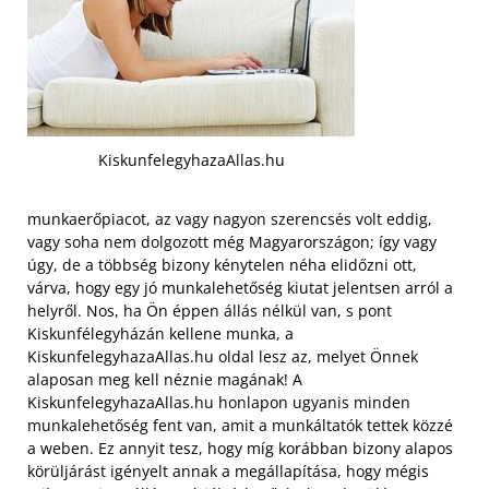
KiskunfelegyhazaAllas.hu
munkaerőpiacot, az vagy nagyon szerencsés volt eddig,
vagy soha nem dolgozott még Magyarországon; így vagy
úgy, de a többség bizony kénytelen néha elidőzni ott,
várva, hogy egy jó munkalehetőség kiutat jelentsen arról a
helyről. Nos, ha Ön éppen állás nélkül van, s pont
Kiskunfélegyházán kellene munka, a
KiskunfelegyhazaAllas.hu oldal lesz az, melyet Önnek
alaposan meg kell néznie magának! A
KiskunfelegyhazaAllas.hu honlapon ugyanis minden
munkalehetőség fent van, amit a munkáltatók tettek közzé
a weben. Ez annyit tesz, hogy míg korábban bizony alapos
körüljárást igényelt annak a megállapítása, hogy mégis