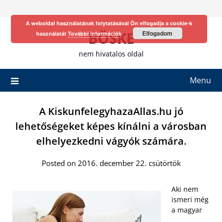
Skip
to
A weboldal használatának folytatásával Ön elfogadja a cookie-k
content
BÖSKE
Elfogadom
használatát
További információk
nem hivatalos oldal
Menu
A KiskunfelegyhazaAllas.hu jó
lehetőségeket képes kínálni a városban
elhelyezkedni vágyók számára.
Posted on 2016. december 22. csütörtök
Aki nem
ismeri még
a magyar