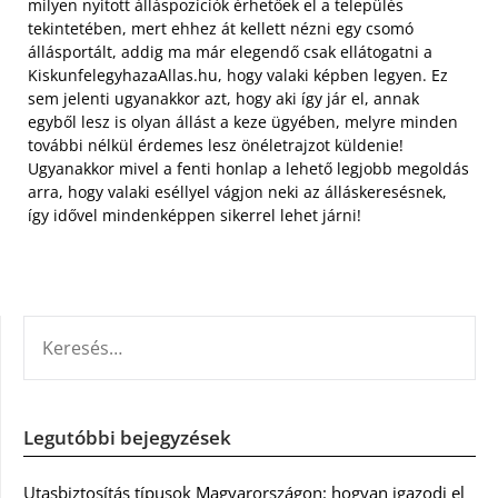
milyen nyitott álláspozíciók érhetőek el a település
tekintetében,
mert ehhez át kellett nézni egy csomó
állásportált, addig ma már elegendő csak ellátogatni a
KiskunfelegyhazaAllas.hu, hogy valaki képben legyen. Ez
sem jelenti ugyanakkor azt, hogy aki így jár el, annak
egyből lesz is olyan állást a keze ügyében, melyre minden
további nélkül érdemes lesz önéletrajzot küldenie!
Ugyanakkor mivel a fenti honlap a lehető legjobb megoldás
arra, hogy valaki eséllyel vágjon neki az álláskeresésnek,
így idővel mindenképpen sikerrel lehet járni!
KERESÉS:
Legutóbbi bejegyzések
Utasbiztosítás típusok Magyarországon: hogyan igazodj el