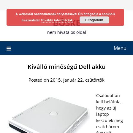
Skip
to
A weboldal használatának folytatásával Ön elfogadja a cookie-k
content
BÖSKE
Elfogadom
használatát
További információk
nem hivatalos oldal
Menu
Kiválló minőségű Dell akku
Posted on 2015. január 22. csütörtök
Csalódottan
kell belátnia,
hogy az új
laptop
készülék még
csak három
éve volt