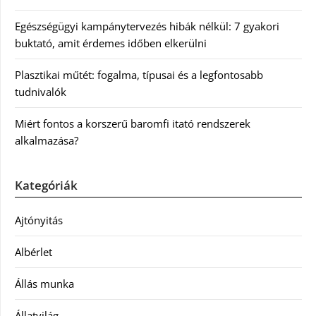
Egészségügyi kampánytervezés hibák nélkül: 7 gyakori
buktató, amit érdemes időben elkerülni
Plasztikai műtét: fogalma, típusai és a legfontosabb
tudnivalók
Miért fontos a korszerű baromfi itató rendszerek
alkalmazása?
Kategóriák
Ajtónyitás
Albérlet
Állás munka
Állatvilág