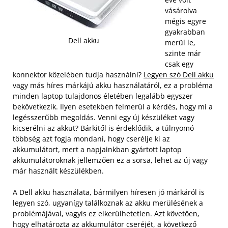
vásárolva
mégis egyre
gyakrabban
Dell akku
merül le,
szinte már
csak egy
konnektor közelében tudja használni?
Legyen szó Dell akku
vagy más híres márkájú akku használatáról, ez a probléma
minden laptop tulajdonos életében legalább egyszer
bekövetkezik. Ilyen esetekben felmerül a kérdés, hogy mi a
legésszerűbb megoldás. Venni egy új készüléket vagy
kicserélni az akkut? Bárkitől is érdeklődik, a túlnyomó
többség azt fogja mondani, hogy cserélje ki az
akkumulátort, mert a napjainkban gyártott laptop
akkumulátoroknak jellemzően ez a sorsa, lehet az új vagy
már használt készülékben.
A Dell akku használata, bármilyen híresen jó márkáról is
legyen szó, ugyanígy találkoznak az akku merülésének a
problémájával, vagyis ez elkerülhetetlen. Azt követően,
hogy elhatározta az akkumulátor cseréjét, a következő