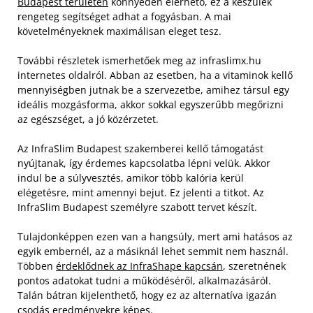
Budapest területén
könnyedén elérhető, ez a készülék
rengeteg segítséget adhat a fogyásban. A mai
követelményeknek maximálisan eleget tesz.
További részletek ismerhetőek meg az infraslimx.hu
internetes oldalról. Abban az esetben, ha a vitaminok kellő
mennyiségben jutnak be a szervezetbe, amihez társul egy
ideális mozgásforma, akkor sokkal egyszerűbb megőrizni
az egészséget, a jó közérzetet.
Az InfraSlim Budapest szakemberei kellő támogatást
nyújtanak, így érdemes kapcsolatba lépni velük. Akkor
indul be a súlyvesztés, amikor több kalória kerül
elégetésre, mint amennyi bejut. Ez jelenti a titkot. Az
InfraSlim Budapest személyre szabott tervet készít.
Tulajdonképpen ezen van a hangsúly, mert ami hatásos az
egyik embernél, az a másiknál lehet semmit nem használ.
Többen
érdeklődnek az InfraShape kapcsán
, szeretnének
pontos adatokat tudni a működéséről, alkalmazásáról.
Talán bátran kijelenthető, hogy ez az alternatíva igazán
csodás eredményekre képes.