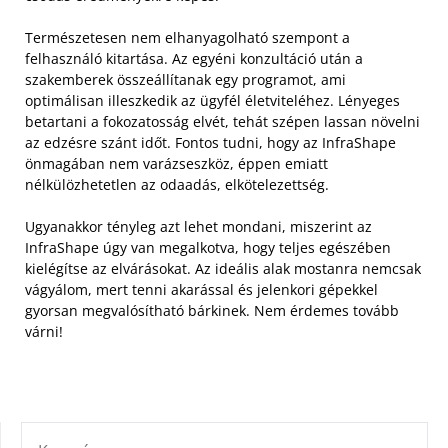
Természetesen nem elhanyagolható szempont a
felhasználó kitartása. Az egyéni konzultáció után a
szakemberek összeállítanak egy programot, ami
optimálisan illeszkedik az ügyfél életviteléhez. Lényeges
betartani a fokozatosság elvét, tehát szépen lassan növelni
az edzésre szánt időt. Fontos tudni, hogy az InfraShape
önmagában nem varázseszköz, éppen emiatt
nélkülözhetetlen az odaadás, elkötelezettség.
Ugyanakkor tényleg azt lehet mondani, miszerint az
InfraShape úgy van megalkotva, hogy teljes egészében
kielégítse az elvárásokat. Az ideális alak mostanra nemcsak
vágyálom, mert tenni akarással és jelenkori gépekkel
gyorsan megvalósítható bárkinek. Nem érdemes tovább
várni!
KERESÉS: