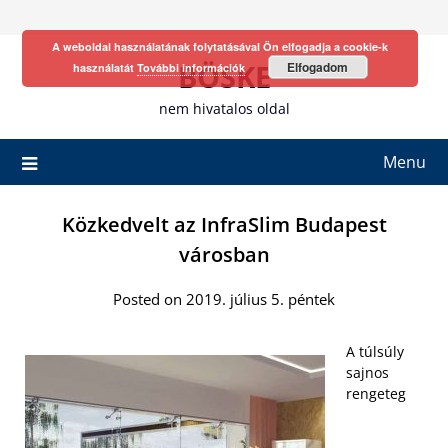
Skip
to
A weboldal használatának folytatásával Ön elfogadja a cookie-k
content
BÖSKE
Elfogadom
használatát
További információk
nem hivatalos oldal
Menu
Közkedvelt az InfraSlim Budapest
városban
Posted on 2019. július 5. péntek
A túlsúly
sajnos
rengeteg