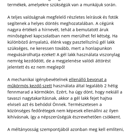
termékek, amelyekre szükségük van a munkájuk során.
A teljes valóságnak megfelelő részletes leírások és fotók
segítenek a helyes döntés meghozatalában. A cégünk
nagyra értékeli a hírnevét, tehát a bemutatott áruk
minőségével kapcsolatban nem merülhet fel kétség. Ha
különböző árnyalatú, élénk vagy pasztellszínű gél lakk
szükséges, ne keressen tovább, mert a honlapunkon
megvásárolhatja ezeket! A gél lakk használata viszonylag
nemrég kezdődött, de a megjelenése valódi áttörést
jelentett és ez nem meglepő!
A mechanikai igénybevételnek
ellenálló bevonat a
műkörmös kezdő szett
használata által legalább 2 hétig
fennmarad a körmökön. Ezért, ha úgy dönt, hogy nekiáll a
tavaszi nagytakarításnak, akkor a gél lakk fejet hajtva
elviseli azt és behódol Önnek. Természetesen a
közönséges fedőrétegek nem képesek ellenállni az ilyen
kihívásnak, így a népszerűségük észrevehetően csökkent.
A méltányosság szempontjából azonban meg kell említeni,