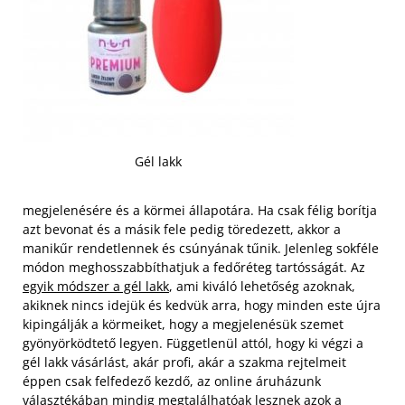
Gél lakk
megjelenésére és a körmei állapotára. Ha csak félig borítja
azt bevonat és a másik fele pedig töredezett, akkor a
manikűr rendetlennek és csúnyának tűnik. Jelenleg sokféle
módon meghosszabbíthatjuk a fedőréteg tartósságát. Az
egyik módszer a gél lakk
, ami kiváló lehetőség azoknak,
akiknek nincs idejük és kedvük arra, hogy minden este újra
kipingálják a körmeiket, hogy a megjelenésük szemet
gyönyörködtető legyen. Függetlenül attól, hogy ki végzi a
gél lakk vásárlást, akár profi, akár a szakma rejtelmeit
éppen csak felfedező kezdő, az online áruházunk
választékában mindig megtalálhatóak lesznek azok a