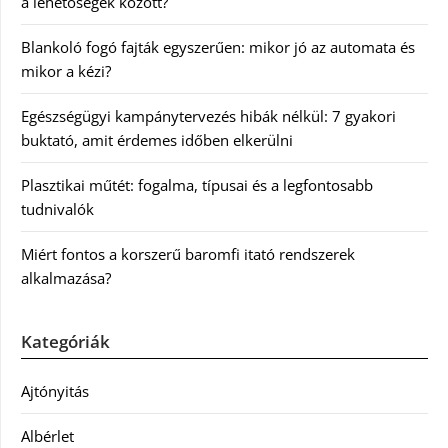
a lehetőségek között?
Blankoló fogó fajták egyszerűen: mikor jó az automata és
mikor a kézi?
Egészségügyi kampánytervezés hibák nélkül: 7 gyakori
buktató, amit érdemes időben elkerülni
Plasztikai műtét: fogalma, típusai és a legfontosabb
tudnivalók
Miért fontos a korszerű baromfi itató rendszerek
alkalmazása?
Kategóriák
Ajtónyitás
Albérlet