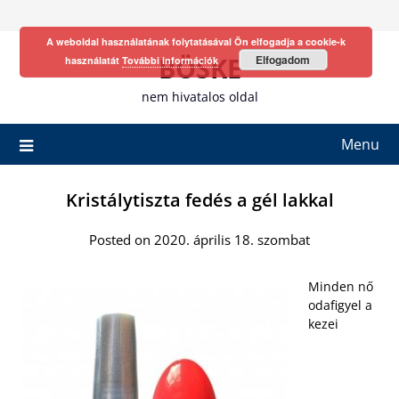
Skip
to
A weboldal használatának folytatásával Ön elfogadja a cookie-k
content
BÖSKE
Elfogadom
használatát
További információk
nem hivatalos oldal
Menu
Kristálytiszta fedés a gél lakkal
Posted on 2020. április 18. szombat
Minden nő
odafigyel a
kezei