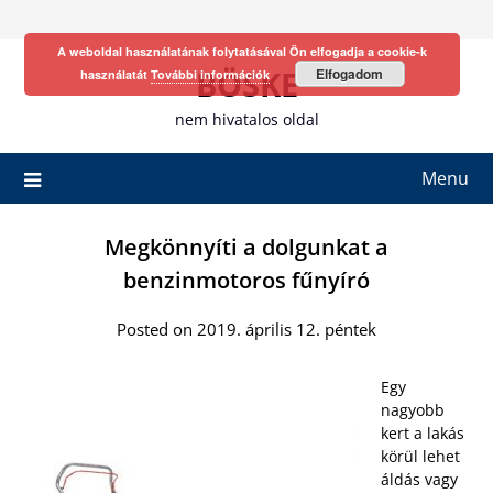
Skip
to
A weboldal használatának folytatásával Ön elfogadja a cookie-k
content
BÖSKE
Elfogadom
használatát
További információk
nem hivatalos oldal
Menu
Megkönnyíti a dolgunkat a
benzinmotoros fűnyíró
Posted on 2019. április 12. péntek
Egy
nagyobb
kert a lakás
körül lehet
áldás vagy