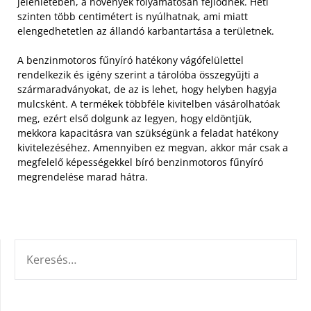
jelenlétében, a növények folyamatosan fejlődnek. Heti
szinten több centimétert is nyúlhatnak, ami miatt
elengedhetetlen az állandó karbantartása a területnek.
A benzinmotoros fűnyíró hatékony vágófelülettel
rendelkezik és igény szerint a tárolóba összegyűjti a
szármaradványokat, de az is lehet, hogy helyben hagyja
mulcsként. A termékek többféle kivitelben vásárolhatóak
meg, ezért első dolgunk az legyen, hogy eldöntjük,
mekkora kapacitásra van szükségünk a feladat hatékony
kivitelezéséhez. Amennyiben ez megvan, akkor már csak a
megfelelő képességekkel bíró benzinmotoros fűnyíró
megrendelése marad hátra.
KERESÉS: