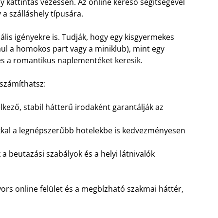
y kattintás vezessen. Az online kereső segítségével
a szálláshely típusára.
iális igényekre is. Tudják, hogy egy kisgyermekes
l a homokos part vagy a miniklub), mint egy
 és a romantikus naplementéket keresik.
 számíthatsz:
kező, stabil hátterű irodaként garantálják az
ikkal a legnépszerűbb hotelekbe is kedvezményesen
 beutazási szabályok és a helyi látnivalók
ors online felület és a megbízható szakmai háttér,