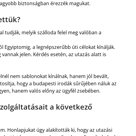
egnagyobb biztonságban érezzék magukat.
ettük?
l tudják, melyik szálloda felel meg valóban a
 Egyiptomig, a legnépszerűbb úti célokat kínálják.
 vannak jelen. Kérdés esetén, az utazás alatt is
velnél nem sablonokat kínálnak, hanem jól bevált,
ztosítja, hogy a budapesti irodák sűrűjében náluk az
gyen, hanem valós előny az ügyfél zsebében.
szolgáltatásait a következő
m. Honlapjukat úgy alakították ki, hogy az utazási