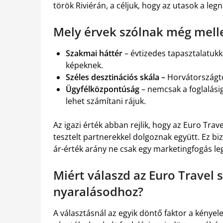
török Riviérán, a céljuk, hogy az utasok a l
Mely érvek szólnak még mell
Szakmai háttér
– évtizedes tapasztalatukka
képeknek.
Széles desztinációs skála –
Horvátországtól
Ügyfélközpontúság
– nemcsak a foglalásig
lehet számítani rájuk.
Az igazi érték abban rejlik, hogy az Euro Tra
tesztelt partnerekkel dolgoznak együtt. Ez bi
ár-érték arány ne csak egy marketingfogás le
Miért válaszd az Euro Travel 
nyaralásodhoz?
A választásnál az egyik döntő faktor a kényele