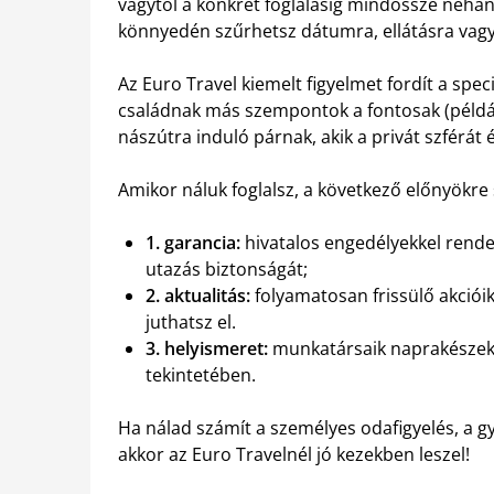
vágytól a konkrét foglalásig mindössze néhán
könnyedén szűrhetsz dátumra, ellátásra vagy 
Az Euro Travel kiemelt figyelmet fordít a spec
családnak más szempontok a fontosak (példáu
nászútra induló párnak, akik a privát szférát
Amikor náluk foglalsz, a következő előnyökre
1. garancia:
hivatalos engedélyekkel rendel
utazás biztonságát;
2. aktualitás:
folyamatosan frissülő akció
juthatsz el.
3. helyismeret:
munkatársaik naprakészek a
tekintetében.
Ha nálad számít a személyes odafigyelés, a gy
akkor az Euro Travelnél jó kezekben leszel!