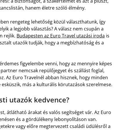
si: a biztonságot, a szakértelmet és azt a pluszt,
kancslistán, hanem életre szóló élmény.
ben rengeteg lehetőség közül választhatunk, így
melyik a legjobb választás? A válasz nem csupán a
 rejlik.
Budapesten az Euro Travel utazási iroda
is
asztalt utazók tudják, hogy a megbízhatóság és a
, érdemes figyelembe venni, hogy az mennyire képes
ó partner nemcsak repülőjegyet és szállást foglal,
z. Az Euro Travelnél abban hisznek, hogy minden
e esküszik, más a kulturális körutazások szerelmese.
esti utazók kedvence?
t, átlátható árakat és valós segítséget vár. Az Euro
henésen és a gördülékeny lebonyolításon van.
getekre vagy előre megtervezett családi üdülésről a