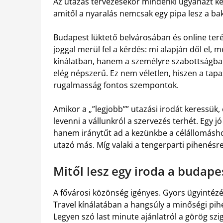
Az utazás tervezésekor mindenki ugyanazt kere
amitől a nyaralás nemcsak egy pipa lesz a ba
Budapest lüktető belvárosában és online teré
joggal merül fel a kérdés: mi alapján dől el, 
kínálatban, hanem a személyre szabottságban
elég népszerű. Ez nem véletlen, hiszen a tap
rugalmasság fontos szempontok.
Amikor a „”legjobb”” utazási irodát keressük
levenni a vállunkról a szervezés terhét. Egy j
hanem iránytűt ad a kezünkbe a célállomásho
utazó más. Míg valaki a tengerparti pihenésr
Mitől lesz egy iroda a budap
A fővárosi közönség igényes. Gyors ügyintézés
Travel kínálatában a hangsúly a minőségi pi
Legyen szó last minute ajánlatról a görög szi