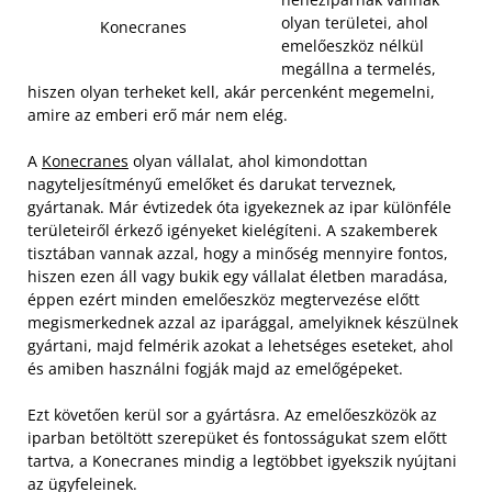
olyan területei, ahol
Konecranes
emelőeszköz nélkül
megállna a termelés,
hiszen olyan terheket kell, akár percenként megemelni,
amire az emberi erő már nem elég.
A
Konecranes
olyan vállalat, ahol kimondottan
nagyteljesítményű emelőket és darukat terveznek,
gyártanak. Már évtizedek óta igyekeznek az ipar különféle
területeiről érkező igényeket kielégíteni.
A szakemberek
tisztában vannak azzal, hogy a minőség mennyire fontos,
hiszen ezen áll vagy bukik egy vállalat életben maradása,
éppen ezért minden emelőeszköz megtervezése előtt
megismerkednek azzal az iparággal, amelyiknek készülnek
gyártani, majd felmérik azokat a lehetséges eseteket, ahol
és amiben használni fogják majd az emelőgépeket.
Ezt követően kerül sor a gyártásra. Az emelőeszközök az
iparban betöltött szerepüket és fontosságukat szem előtt
tartva, a Konecranes mindig a legtöbbet igyekszik nyújtani
az ügyfeleinek.