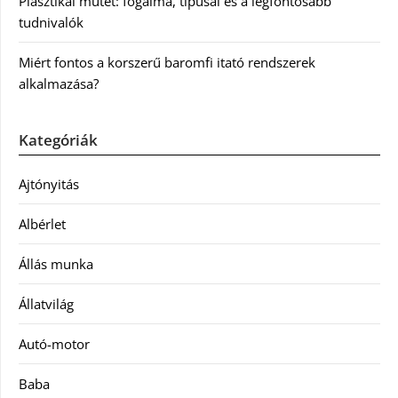
Plasztikai műtét: fogalma, típusai és a legfontosabb
tudnivalók
Miért fontos a korszerű baromfi itató rendszerek
alkalmazása?
Kategóriák
Ajtónyitás
Albérlet
Állás munka
Állatvilág
Autó-motor
Baba