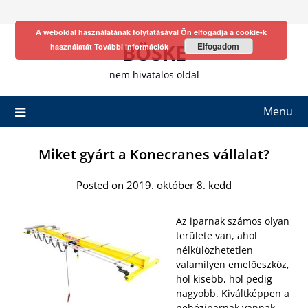
Skip
to
A weboldal használatának folytatásával Ön elfogadja a cookie-k
content
BÖSKE
Elfogadom
használatát
További információk
nem hivatalos oldal
Menu
Miket gyárt a Konecranes vállalat?
Posted on 2019. október 8. kedd
Az iparnak számos olyan
területe van, ahol
nélkülözhetetlen
valamilyen emelőeszköz,
hol kisebb, hol pedig
nagyobb. Kiváltképpen a
nehéziparnak vannak