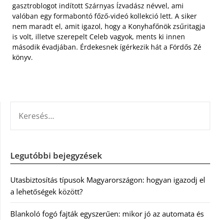
gasztroblogot indított Szárnyas Ízvadász névvel, ami
valóban egy formabontó főző-videó kollekció lett. A siker
nem maradt el, amit igazol, hogy a Konyhafőnök zsűritagja
is volt, illetve szerepelt Celeb vagyok, ments ki innen
második évadjában. Érdekesnek ígérkezik hát a Fördős Zé
könyv.
KERESÉS:
Legutóbbi bejegyzések
Utasbiztosítás típusok Magyarországon: hogyan igazodj el
a lehetőségek között?
Blankoló fogó fajták egyszerűen: mikor jó az automata és