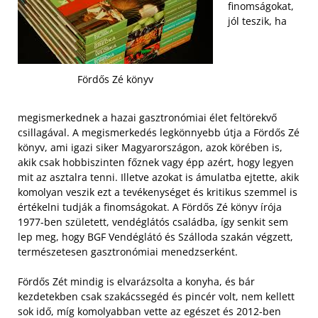
finomságokat,
jól teszik, ha
Fördős Zé könyv
megismerkednek a hazai gasztronómiai élet feltörekvő
csillagával. A megismerkedés legkönnyebb útja a Fördős Zé
könyv, ami igazi siker Magyarországon, azok körében is,
akik csak hobbiszinten főznek vagy épp azért, hogy legyen
mit az asztalra tenni. Illetve azokat is ámulatba ejtette, akik
komolyan veszik ezt a tevékenységet és kritikus szemmel is
értékelni tudják a finomságokat. A Fördős Zé könyv írója
1977-ben született, vendéglátós családba, így senkit sem
lep meg, hogy BGF Vendéglátó és Szálloda szakán végzett,
természetesen gasztronómiai menedzserként.
Fördős Zét mindig is elvarázsolta a konyha, és bár
kezdetekben csak szakácssegéd és pincér volt, nem kellett
sok idő, míg komolyabban vette az egészet és 2012-ben