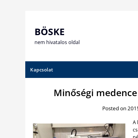
Skip
to
content
BÖSKE
nem hivatalos oldal
Kapcsolat
Minőségi medence 
Posted on 2015
A 
cs
né