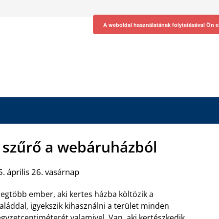
A weboldal használatának folytatásával Ön e
szűrő a webáruházból
. április 26. vasárnap
legtöbb ember, aki kertes házba költözik a
aláddal, igyekszik kihasználni a terület minden
gyzetcentiméterét valamivel. Van, aki kertészkedik,