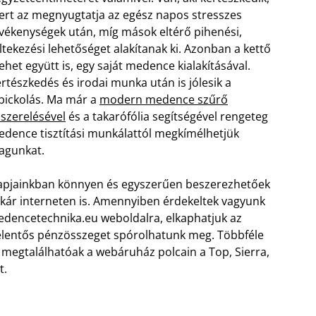
rt az megnyugtatja az egész napos stresszes
vékenységek után, míg mások eltérő pihenési,
ltekezési lehetőséget alakítanak ki. Azonban a kettő
het együtt is, egy saját medence kialakításával.
rtészkedés és irodai munka után is jólesik a
bickolás. Ma már a
modern medence szűrő
lszerelésével
és a takarófólia segítségével rengeteg
dence tisztítási munkálattól megkímélhetjük
agunkat.
pjainkban könnyen és egyszerűen beszerezhetőek
ár interneten is. Amennyiben érdekeltek vagyunk
dencetechnika.eu weboldalra, elkaphatjuk az
jelentős pénzösszeget spórolhatunk meg. Többféle
, megtalálhatóak a webáruház polcain a Top, Sierra,
t.