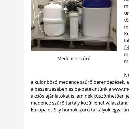
me
te
tö
me
Ke
lu
fe
me
Medence szűrő
m
Na
a különböző medence szűrő berendezések, ak
a beszerzésében és be-betekintünk a www.me
akciós ajánlatokat is, aminek köszönhetően 
medence szűrő tartály közül lehet választani
Europa és Sky homokszűrő tartályok egyarán