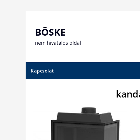
Skip
to
content
BÖSKE
nem hivatalos oldal
Kapcsolat
kand